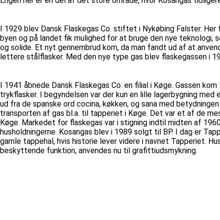
Engen her er en del af det store område, hvor Kosangas tidliger
I 1929 blev Dansk Flaskegas Co. stiftet i Nykøbing Falster. He
byen og på landet fik mulighed for at bruge den nye teknologi,
og solide. Et nyt gennembrud kom, da man fandt ud af at anven
lettere stålflasker. Med den nye type gas blev flaskegassen i 1
I 1941 åbnede Dansk Flaskegas Co. en filial i Køge. Gassen ko
trykflasker. I begyndelsen var der kun en lille lagerbygning me
ud fra de spanske ord cocina, køkken, og sana med betydningen
transporten af gas bl.a. til tapperiet i Køge. Det var et af d
Køge. Markedet for flaskegas var i stigning indtil midten af 196
husholdningerne. Kosangas blev i 1989 solgt til BP. I dag er T
gamle tappehal, hvis historie lever videre i navnet Tapperiet. 
beskyttende funktion, anvendes nu til grafittiudsmykning.