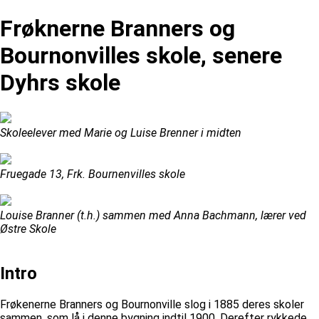
Frøknerne Branners og
Bournonvilles skole, senere
Dyhrs skole
Skoleelever med Marie og Luise Brenner i midten
Fruegade 13, Frk. Bournenvilles skole
Louise Branner (t.h.) sammen med Anna Bachmann, lærer ved
Østre Skole
Intro
Frøkenerne Branners og Bournonville slog i 1885 deres skoler
sammen, som lå i denne bygning indtil 1900. Derefter rykkede