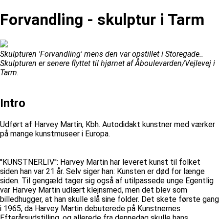
Forvandling - skulptur i Tarm
Skulpturen 'Forvandling' mens den var opstillet i Storegade..
Skulpturen er senere flyttet til hjørnet af Åboulevarden/Vejlevej i
Tarm.
Intro
Udført af Harvey Martin, Kbh. Autodidakt kunstner med værker
på mange kunstmuseer i Europa.
''KUNSTNERLIV'': Harvey Martin har leveret kunst til folket
siden han var 21 år. Selv siger han: Kunsten er død for længe
siden. Til gengæld tager sig også af utilpassede unge Egentlig
var Harvey Martin udlært klejnsmed, men det blev som
billedhugger, at han skulle slå sine folder. Det skete første gang
i 1965, da Harvey Martin debuterede på Kunstnernes
Efterårsudstilling, og allerede fra dennedag skulle hans