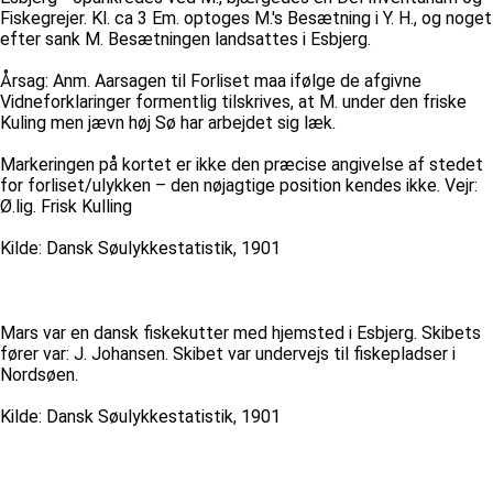
Fiskegrejer. Kl. ca 3 Em. optoges M.'s Besætning i Y. H., og noget
efter sank M. Besætningen landsattes i Esbjerg.
Årsag: Anm. Aarsagen til Forliset maa ifølge de afgivne
Vidneforklaringer formentlig tilskrives, at M. under den friske
Kuling men jævn høj Sø har arbejdet sig læk.
Markeringen på kortet er ikke den præcise angivelse af stedet
for forliset/ulykken – den nøjagtige position kendes ikke. Vejr:
Ø.lig. Frisk Kulling
Kilde: Dansk Søulykkestatistik, 1901
Mars var en dansk fiskekutter med hjemsted i Esbjerg. Skibets
fører var: J. Johansen. Skibet var undervejs til fiskepladser i
Nordsøen.
Kilde: Dansk Søulykkestatistik, 1901