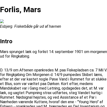
Forlis, Mars
Esbjerg. Fiskerbåde går ud af havnen
Intro
Mars sprunget læk og forlist 14. september 1901 om morgenen
ud for Ringkøbing.
D. 13/9 om Aftenen opankredes M. paa Fiskepladsen ca. 7 Mil V.
for Ringkjøbing Om Morgenen d. 14/9 pumpedes Skibet læns,
efter at der var kastet nogle Pøse Vand i Rummet for at slukke
et Blus, som var væltet paa Dørken. Kort efter, medens
Mandskabet var i Gang med Letning, opdagedes det, at M. var
læk, og uagtet Pumpning strax udførtes, steg Vandet hurtig i
Rummet. Nødsignal hejstes, og ved Assistance af et Par i
Nærheden værende Kuttere, hvoraf den ene - "Young Hero" af
Esbjerg - opankredes ved M., bjærgedes en Del Inventarium og