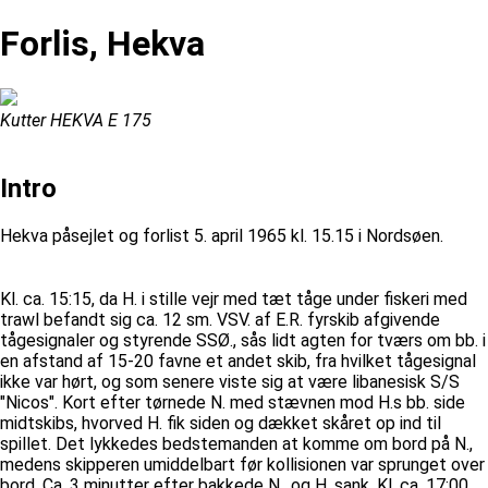
Forlis, Hekva
Kutter HEKVA E 175
Intro
Hekva påsejlet og forlist 5. april 1965 kl. 15.15 i Nordsøen.
Kl. ca. 15:15, da H. i stille vejr med tæt tåge under fiskeri med
trawl befandt sig ca. 12 sm. VSV. af E.R. fyrskib afgivende
tågesignaler og styrende SSØ., sås lidt agten for tværs om bb. i
en afstand af 15-20 favne et andet skib, fra hvilket tågesignal
ikke var hørt, og som senere viste sig at være libanesisk S/S
"Nicos". Kort efter tørnede N. med stævnen mod H.s bb. side
midtskibs, hvorved H. fik siden og dækket skåret op ind til
spillet. Det lykkedes bedstemanden at komme om bord på N.,
medens skipperen umiddelbart før kollisionen var sprunget over
bord. Ca. 3 minutter efter bakkede N., og H. sank. Kl. ca. 17:00