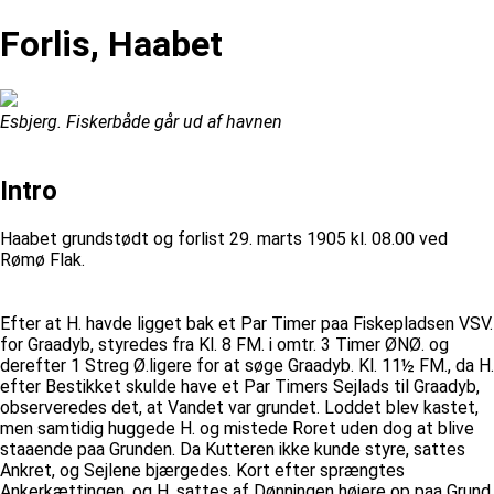
Forlis, Haabet
Esbjerg. Fiskerbåde går ud af havnen
Intro
Haabet grundstødt og forlist 29. marts 1905 kl. 08.00 ved
Rømø Flak.
Efter at H. havde ligget bak et Par Timer paa Fiskepladsen VSV.
for Graadyb, styredes fra Kl. 8 FM. i omtr. 3 Timer ØNØ. og
derefter 1 Streg Ø.ligere for at søge Graadyb. Kl. 11½ FM., da H.
efter Bestikket skulde have et Par Timers Sejlads til Graadyb,
observeredes det, at Vandet var grundet. Loddet blev kastet,
men samtidig huggede H. og mistede Roret uden dog at blive
staaende paa Grunden. Da Kutteren ikke kunde styre, sattes
Ankret, og Sejlene bjærgedes. Kort efter sprængtes
Ankerkættingen, og H. sattes af Dønningen højere op paa Grund.