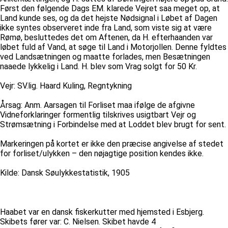
Først den følgende Dags EM. klarede Vejret saa meget op, at
Land kunde ses, og da det hejste Nødsignal i Løbet af Dagen
ikke syntes observeret inde fra Land, som viste sig at være
Rømø, besluttedes det om Aftenen, da H. efterhaanden var
løbet fuld af Vand, at søge til Land i Motorjollen. Denne fyldtes
ved Landsætningen og maatte forlades, men Besætningen
naaede lykkelig i Land. H. blev som Vrag solgt for 50 Kr.
Vejr: SV.lig. Haard Kuling, Regntykning
Årsag: Anm. Aarsagen til Forliset maa ifølge de afgivne
Vidneforklaringer formentlig tilskrives usigtbart Vejr og
Strømsætning i Forbindelse med at Loddet blev brugt for sent.
Markeringen på kortet er ikke den præcise angivelse af stedet
for forliset/ulykken – den nøjagtige position kendes ikke.
Kilde: Dansk Søulykkestatistik, 1905
Haabet var en dansk fiskerkutter med hjemsted i Esbjerg.
Skibets fører var: C. Nielsen. Skibet havde 4