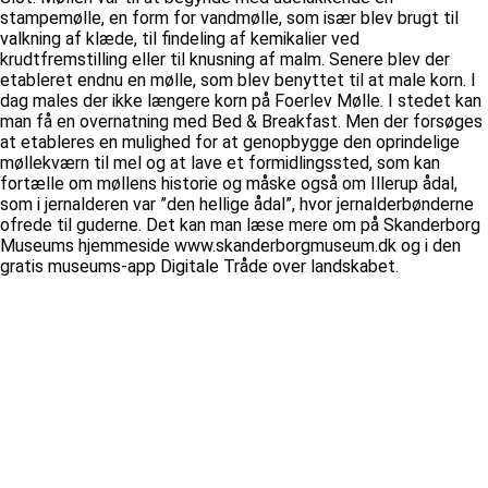
stampemølle, en form for vandmølle, som især blev brugt til
valkning af klæde, til findeling af kemikalier ved
krudtfremstilling eller til knusning af malm. Senere blev der
etableret endnu en mølle, som blev benyttet til at male korn. I
dag males der ikke længere korn på Foerlev Mølle. I stedet kan
man få en overnatning med Bed & Breakfast. Men der forsøges
at etableres en mulighed for at genopbygge den oprindelige
møllekværn til mel og at lave et formidlingssted, som kan
fortælle om møllens historie og måske også om Illerup ådal,
som i jernalderen var ”den hellige ådal”, hvor jernalderbønderne
ofrede til guderne. Det kan man læse mere om på Skanderborg
Museums hjemmeside www.skanderborgmuseum.dk og i den
gratis museums-app Digitale Tråde over landskabet.