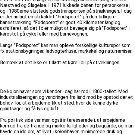
Næstved og Slagelse. I 1971 lukkede banen for personkørsel,
og i 1980erne sluttede godstransporten på strækningen. I dag
er der anlagt en sti kaldet ”Fodsporet” på den tidligere
banestrækning. "Fodsporet" er godt 40 kilometer lang og
asfalteret, så det fx er muligt at bevæge sig på "Fodsporet" i
kørestol, på cykel eller med barnevognen.
Langs ”Fodsporet” kan man opleve forskellige kulturspor som
fx stationsbygninger, ledvogterhuse, markskel og naturremiser.
Bemærk at det ikke er tilladt at køre i bil på strækningen.
De kolonihaver som vi kender i dag har rod i 1800-tallet. Med
industrialiseringen og vandringen fra land mod by opstod der et
behov for, at arbejderne fik et sted, hvor de kunne dyrke
grøntsager og få lys og luft.
Fra politisk side var man også interesserede i, at arbejderne
kom ud fra de trange og mørke lejligheder og baggårde, og man
havde en ide om, at livet i kolonihaven minimerede druk og