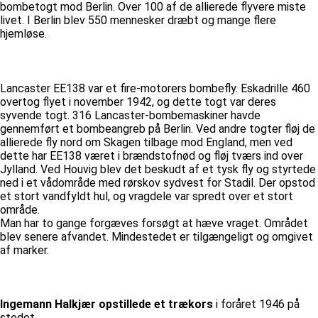
bombetogt mod Berlin. Over 100 af de allierede flyvere miste
livet. I Berlin blev 550 mennesker dræbt og mange flere
hjemløse.
Lancaster EE138 var et fire-motorers bombefly. Eskadrille 460
overtog flyet i november 1942, og dette togt var deres
syvende togt. 316 Lancaster-bombemaskiner havde
gennemført et bombeangreb på Berlin. Ved andre togter fløj de
allierede fly nord om Skagen tilbage mod England, men ved
dette har EE138 været i brændstofnød og fløj tværs ind over
Jylland. Ved Houvig blev det beskudt af et tysk fly og styrtede
ned i et vådområde med rørskov sydvest for Stadil. Der opstod
et stort vandfyldt hul, og vragdele var spredt over et stort
område.
Man har to gange forgæves forsøgt at hæve vraget. Området
blev senere afvandet. Mindestedet er tilgængeligt og omgivet
af marker.
Ingemann Halkjær opstillede et trækors
i foråret 1946 på
stedet.