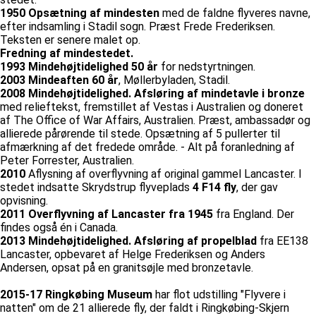
1950 Opsætning af mindesten
med de faldne flyveres navne,
efter indsamling i Stadil sogn. Præst Frede Frederiksen.
Teksten er senere malet op.
Fredning af mindestedet.
1993 Mindehøjtidelighed 50 år
for nedstyrtningen.
2003 Mindeaften 60 år
, Møllerbyladen, Stadil.
2008 Mindehøjtidelighed. Afsløring af mindetavle i bronze
med relieftekst, fremstillet af Vestas i Australien og doneret
af The Office of War Affairs, Australien. Præst, ambassadør og
allierede pårørende til stede. Opsætning af 5 pullerter til
afmærkning af det fredede område. - Alt på foranledning af
Peter Forrester, Australien.
2010
Aflysning af overflyvning af original gammel Lancaster. I
stedet indsatte Skrydstrup flyveplads
4 F14 fly
, der gav
opvisning.
2011 Overflyvning af Lancaster fra 1945
fra England. Der
findes også én i Canada.
2013 Mindehøjtidelighed. Afsløring af propelblad
fra EE138
Lancaster, opbevaret af Helge Frederiksen og Anders
Andersen, opsat på en granitsøjle med bronzetavle.
2015-17 Ringkøbing Museum
har flot udstilling "Flyvere i
natten" om de 21 allierede fly, der faldt i Ringkøbing-Skjern