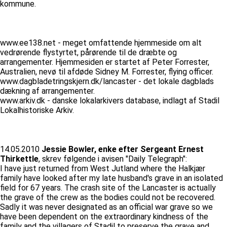
kommune.
www.ee138.net - meget omfattende hjemmeside om alt
vedrørende flystyrtet, pårørende til de dræbte og
arrangementer. Hjemmesiden er startet af Peter Forrester,
Australien, nevø til afdøde Sidney M. Forrester, flying officer.
www.dagbladetringskjern.dk/lancaster - det lokale dagblads
dækning af arrangementer.
www.arkiv.dk - danske lokalarkivers database, indlagt af Stadil
Lokalhistoriske Arkiv.
14.05.2010
Jessie Bowler, enke efter Sergeant Ernest
Thirkettle
, skrev følgende i avisen "Daily Telegraph":
I have just returned from West Jutland where the Halkjær
family have looked after my late husband's grave in an isolated
field for 67 years. The crash site of the Lancaster is actually
the grave of the crew as the bodies could not be recovered.
Sadly it was never designated as an official war grave so we
have been dependent on the extraordinary kindness of the
family and the villagers of Stadil to preserve the grave and,