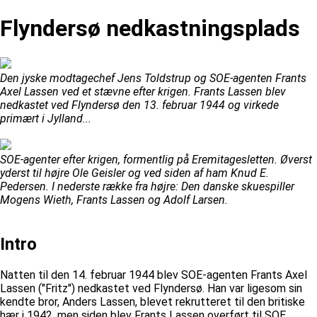
Flyndersø nedkastningsplads
Den jyske modtagechef Jens Toldstrup og SOE-agenten Frants
Axel Lassen ved et stævne efter krigen. Frants Lassen blev
nedkastet ved Flyndersø den 13. februar 1944 og virkede
primært i Jylland...
SOE-agenter efter krigen, formentlig på Eremitagesletten. Øverst
yderst til højre Ole Geisler og ved siden af ham Knud E.
Pedersen. I nederste række fra højre: Den danske skuespiller
Mogens Wieth, Frants Lassen og Adolf Larsen.
Intro
Natten til den 14. februar 1944 blev SOE-agenten Frants Axel
Lassen ("Fritz") nedkastet ved Flyndersø. Han var ligesom sin
kendte bror, Anders Lassen, blevet rekrutteret til den britiske
hær i 1942, men siden blev Frants Lassen overført til SOE...