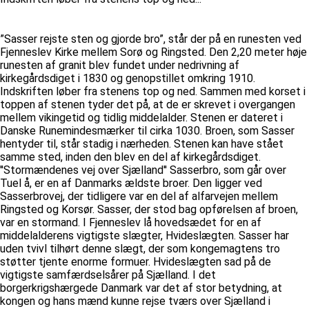
”Sasser rejste sten og gjorde bro”, står der på en runesten ved
Fjenneslev Kirke mellem Sorø og Ringsted. Den 2,20 meter høje
runesten af granit blev fundet under nedrivning af
kirkegårdsdiget i 1830 og genopstillet omkring 1910.
Indskriften løber fra stenens top og ned. Sammen med korset i
toppen af stenen tyder det på, at de er skrevet i overgangen
mellem vikingetid og tidlig middelalder. Stenen er dateret i
Danske Runemindesmærker til cirka 1030. Broen, som Sasser
hentyder til, står stadig i nærheden. Stenen kan have stået
samme sted, inden den blev en del af kirkegårdsdiget.
''Stormændenes vej over Sjælland'' Sasserbro, som går over
Tuel å, er en af Danmarks ældste broer. Den ligger ved
Sasserbrovej, der tidligere var en del af alfarvejen mellem
Ringsted og Korsør. Sasser, der stod bag opførelsen af broen,
var en stormand. I Fjenneslev lå hovedsædet for en af
middelalderens vigtigste slægter, Hvideslægten. Sasser har
uden tvivl tilhørt denne slægt, der som kongemagtens tro
støtter tjente enorme formuer. Hvideslægten sad på de
vigtigste samfærdselsårer på Sjælland. I det
borgerkrigshærgede Danmark var det af stor betydning, at
kongen og hans mænd kunne rejse tværs over Sjælland i