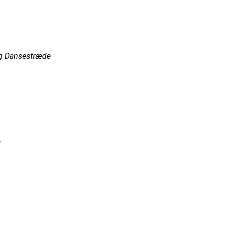
 og Dansestræde
.