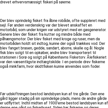
drevet erhvervsmæssigt fiskeri på søerne.
Der blev oprindelig fisket fra åbne robåde, ofte suppleret med
sejl. Før anden verdenskrig var der blevet anskaffet en
motorbåd, som under krigen var udstyret med en gasgenerator.
Senere blev der fisket fra kutter og mindre både med
påhængsmotor. Der blev fisket med kroge og ruser, men da
motorbåden holdt sit indtog, kunne der også trækkes vod. Der
blev fanget brasen, gedde, sandart, aborre, skalle og ål. Nogle
fisk blev solgt til en opkøber, andre blev transporteret til
stationen i Sorø og solgt på Københavns Fisketorv. Ålefiskeriet
var den væsentligste indtægtskilde. I en periode drev fiskerne
også minkfarm, hvor skidtfisken kunne anvendes som foder.
Før udskiftningen bestod landsbyen kun af tre gårde. Den ene
gård ligger stadig på sin oprindelige plads, mens de andre gårde
er udflyttet. Indtil midten af 1930’erne bestod landsbyen kun af
denne ene gård og fiskerhuset. Siden har fiskerne og deres