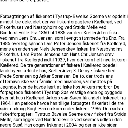
Forpagtningen af fiskeriet i Tystrup-Bavelse Søerne var opdelt i
mindst tre dele, idet der var fiskeriforpagtere i Kællerød, ved
Fiskerhuset ved Næsbyholm og ved Strids Mølle ved
Gunderslevlille. Fra 1860 til 1885 var der i Kællerød en fisker
ved navn Jens Chr. Jensen, som i øvrigt stammede fra Enø. Fra
1885 overtog sønnen Lars Peter Jensen fiskeriet fra Kællerød,
mens en anden søn Niels Jensen drev fiskeri fra Næsbyholms
Fiskerhus. Lars Peter Jensens søn Hans Chr. Jensen drev
fiskeriet fra Kællerød indtil 1927, hvor der kom helt nye fiskere i
Kællerød. De tre generationer af fiskere i Kællerød boede i
landsbyens ældste hus, Kællerødvej 3. De nye fiskere hed
Frede Sørensen og Anker Sørensen. De to, der trods ens
efternavn ikke var i familie med hinanden, var mødtes på
Jegindø, hvor de havde lært at fiske hos Ankers morbror. De
forpagtede fiskeriet i Tystrup Søs vestlige ende og byggede
hver sit hus i Kællerød. Ankers søn Søren fik andel i fiskeriet fra
1964. I en periode havde han tillige forpagtet fiskeriet i de tre
søer omkring Sorø. Han omkom under fiskeri i 1986. Den sidste
fiskeriforpagter i Tystrup Bavelse Søerne drev fiskeri fra Strids
Mølle, som ligger ved Gunderslevlille ved søernes udløb i den
nedre Suså. Han opgav fiskeriet i 2004, og der er ikke siden