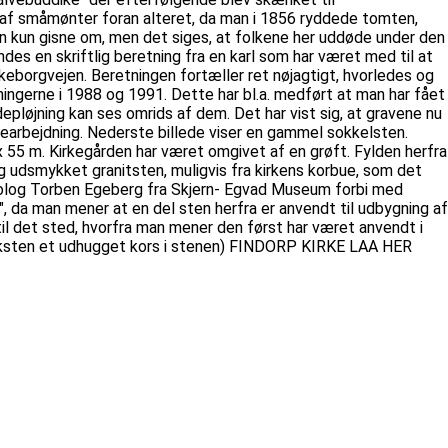
nd af småmønter foran alteret, da man i 1856 ryddede tomten,
man kun gisne om, men det siges, at folkene her uddøde under den
des en skriftlig beretning fra en karl som har været med til at
lkeborgvejen. Beretningen fortæller ret nøjagtigt, hvorledes og
ningerne i 1988 og 1991. Dette har bl.a. medført at man har fået
epløjning kan ses omrids af dem. Det har vist sig, at gravene nu
dbearbejdning. Nederste billede viser en gammel sokkelsten.
 55 m. Kirkegården har været omgivet af en grøft. Fylden herfra
og udsmykket granitsten, muligvis fra kirkens korbue, som det
arkæolog Torben Egeberg fra Skjern- Egvad Museum forbi med
, da man mener at en del sten herfra er anvendt til udbygning af
 til det sted, hvorfra man mener den først har været anvendt i
 teksten et udhugget kors i stenen) FINDORP KIRKE LAA HER