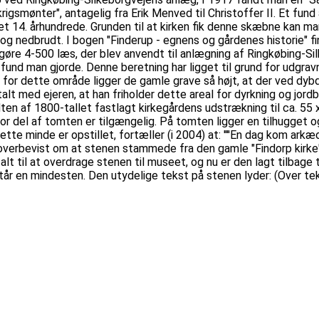
igsmønter", antagelig fra Erik Menved til Christoffer II. Et fu
 det 14. århundrede. Grunden til at kirken fik denne skæbne kan 
og nedbrudt. I bogen "Finderup - egnens og gårdenes historie" fin
dgøre 4-500 læs, der blev anvendt til anlægning af Ringkøbing-Si
fund man gjorde. Denne beretning har ligget til grund for udgrav
 for dette område ligger de gamle grave så højt, at der ved dybd
talt med ejeren, at han friholder dette areal for dyrkning og jor
n af 1800-tallet fastlagt kirkegårdens udstrækning til ca. 55 x
tor del af tomten er tilgængelig. På tomten ligger en tilhugget 
ette minde er opstillet, fortæller (i 2004) at: ''''En dag kom 
r overbevist om at stenen stammede fra den gamle "Findorp kirke"
talt til at overdrage stenen til museet, og nu er den lagt tilbage
 står en mindesten. Den utydelige tekst på stenen lyder: (Over