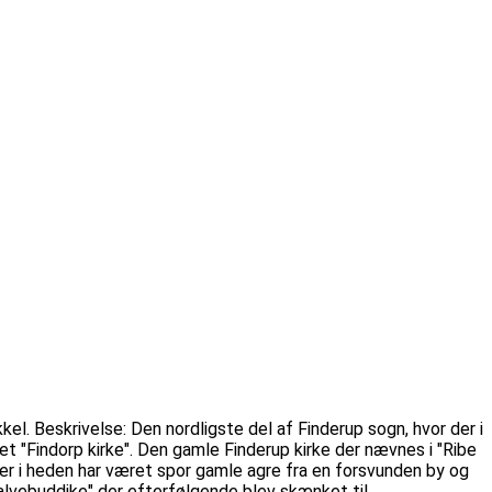
el. Beskrivelse: Den nordligste del af Finderup sogn, hvor der i
t "Findorp kirke". Den gamle Finderup kirke der nævnes i "Ribe
der i heden har været spor gamle agre fra en forsvunden by og
alvebuddike" der efterfølgende blev skænket til