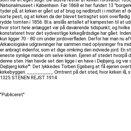
Nationalmuseet i København. Før 1868 er her fundet 13 "borgerkr
tyder på, at kirken er gået ud af brug og nedbrudt i i midten af
sorte pest, og at kirken da der blevet betragtet som overflødig 
rydde tomten i 1856. Bl.a. anslås antallet af kampesten til at u
hvor stort hele anlægget var på daværende tidspunkt, og hvilke 
konstateret hvor det sydvestlige kirkegårdsdige har gået. Inden
kun ligger 70 - 80 cm under jordoverfladen. Derfor har man nu af
Arkæologiske udgravninger har sammen med oplysninger fra midte
er anbragt indenfor, som et dige omkring den indviede jord. En s
eneste synlige minde om selve kirken. Ejeren af stedet hvorpå d
denne sten. Han havde set den ligge i en have i Dejbjerg, og va
Dejbjerg kirke''''. Det lykkedes Torben Egeberg at få ejeren over
kirkebyggeri. __________ Omtrent på det sted, hvor kirken lå,
1325 STENEN REJST 1914
''Publiceret''