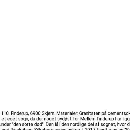
 110, Finderup, 6900 Skjern. Materialer: Granitsten på cementsokk
 et eget sogn, da der noget sydøst for Mellem Finderup har ligge
nder "den sorte død". Den lå i den nordlige del af sognet, hvor 
6 ved Ringkøbing-Silkeborgvejens anlæg, I 1917 fandt man en "S