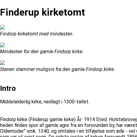
Finderup kirketomt
Findorp kirketomt med mindesten.
Mindesten for den gamle Findorp kirke.
Stenen stammer muligvis fra den gamle Findorp kirke.
Intro
Middelalderlig kirke, nedlagt i 1300-tallet.
Findorp kirke (Finderup gamle kirke) År: 1914 Sted: Holstebrovej
heden findes spor af gamle agre fra en forsvunden by, har været
Oldemoder" omk. 1340, og omtales i en tilføjelse som øde - vel u
som var et eget sogn. De sidste rester af kirken forsvandt 185