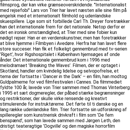
filmsprog, der kan virke grænseoverskridende. ''Internationalist
med rejsefobi'' Lars von Trier har lavet næsten alle sine film på
engelsk med et internationalt filmhold og udenlandske
skuespillere. Lige som sit forbillede Carl Th. Dreyer foretrækker
han det internationale frem for det nationale. Netop derfor er
det en ironisk omstændighed, at Trier med sine fobier kun
nødigt rejser. Han er en verdenskunstner, men han foretrækker
at blive hjemme i Filmbyen i Avedøre. Herfra har han lavet flere
store succeser. Han fik et folkeligt gennembrud med tv-serien
’Riget’, hvor Rigshospitalet i København hjemsøges af onde
ånder. Det internationale gennembrud kom i 1996 med
melodramaet ’Breaking the Waves’. Filmen, der er optaget i
Skotland, handler om kvindelig lidelse og selvopofrelse, et
tema der fortsatte i ’Dancer in the Dark’ – en film, han modtog
Guldpalmerne for ved filmfestivalen i Cannes. Da filmmediet
fyldte 100 år, lavede von Trier sammen med Thomas Vinterberg
i 1995 et sæt dogmeregler, der påbød stærke begrænsninger
og restriktioner, der skulle virke rensende og kreativt
stimulerende for instruktørerne. Det førte til ti danske og en
lang række udenlandske film. Trier fortsatte sin udforskning af
spilleregler som kunstnerisk drivkraft i film som ’De fem
benspænd’, som han lavede sammen med Jørgen Leth, den
dristigt teateragtige ’Dogville’ og den magiske horrorfilm