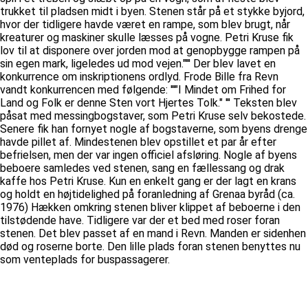
trukket til pladsen midt i byen. Stenen står på et stykke byjord,
hvor der tidligere havde været en rampe, som blev brugt, når
kreaturer og maskiner skulle læsses på vogne. Petri Kruse fik
lov til at disponere over jorden mod at genopbygge rampen på
sin egen mark, ligeledes ud mod vejen."''' Der blev lavet en
konkurrence om inskriptionens ordlyd. Frode Bille fra Revn
vandt konkurrencen med følgende: '''"I Mindet om Frihed for
Land og Folk er denne Sten vort Hjertes Tolk." ''' Teksten blev
påsat med messingbogstaver, som Petri Kruse selv bekostede.
Senere fik han fornyet nogle af bogstaverne, som byens drenge
havde pillet af. Mindestenen blev opstillet et par år efter
befrielsen, men der var ingen officiel afsløring. Nogle af byens
beboere samledes ved stenen, sang en fællessang og drak
kaffe hos Petri Kruse. Kun en enkelt gang er der lagt en krans
og holdt en højtidelighed på foranledning af Grenaa byråd (ca.
1976) Hækken omkring stenen bliver klippet af beboerne i den
tilstødende have. Tidligere var der et bed med roser foran
stenen. Det blev passet af en mand i Revn. Manden er sidenhen
død og roserne borte. Den lille plads foran stenen benyttes nu
som venteplads for buspassagerer.