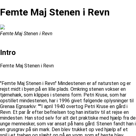
Femte Maj Stenen i Revn
Femte Maj Stenen i Revn
Intro
Femte Maj Stenen i Revn
''Femte Maj Stenen i Revn'' Mindestenen er af natursten og er
rejst midt i byen på en lille plads. Omkring stenen vokser en
tjørnehæk, som klippes i stenens form. Petri Kruse, som har
opstillet mindestenen, har i 1996 givet følgende oplysninger til
Grenaa Egnsarkiv: '''"I april 1940 overtog Petri Kruse en gård i
Revn. Et par år efter befrielsen tog han initiativ til at rejse en
mindesten. Han stod selv for alt det praktiske med hjælp fra de
unge mennesker, som var ansat på hans gård. Stenen fandt han i
en grusgrav på sin mark. Den blev trukket op ved hjælp af et
spil i et treben og slæbt op på en vogn, som af heste blev