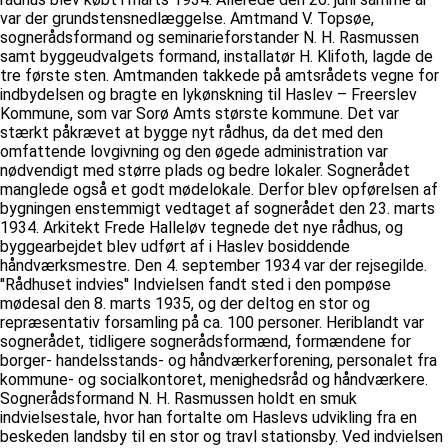
var der grundstensnedlæggelse. Amtmand V. Topsøe,
sognerådsformand og seminarieforstander N. H. Rasmussen
samt byggeudvalgets formand, installatør H. Klifoth, lagde de
tre første sten. Amtmanden takkede på amtsrådets vegne for
indbydelsen og bragte en lykønskning til Haslev – Freerslev
Kommune, som var Sorø Amts største kommune. Det var
stærkt påkrævet at bygge nyt rådhus, da det med den
omfattende lovgivning og den øgede administration var
nødvendigt med større plads og bedre lokaler. Sognerådet
manglede også et godt mødelokale. Derfor blev opførelsen af
bygningen enstemmigt vedtaget af sognerådet den 23. marts
1934. Arkitekt Frede Halleløv tegnede det nye rådhus, og
byggearbejdet blev udført af i Haslev bosiddende
håndværksmestre. Den 4. september 1934 var der rejsegilde.
''Rådhuset indvies'' Indvielsen fandt sted i den pompøse
mødesal den 8. marts 1935, og der deltog en stor og
repræsentativ forsamling på ca. 100 personer. Heriblandt var
sognerådet, tidligere sognerådsformænd, formændene for
borger- handelsstands- og håndværkerforening, personalet fra
kommune- og socialkontoret, menighedsråd og håndværkere.
Sognerådsformand N. H. Rasmussen holdt en smuk
indvielsestale, hvor han fortalte om Haslevs udvikling fra en
beskeden landsby til en stor og travl stationsby. Ved indvielsen