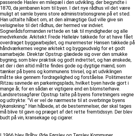
passerede Haslev en milepæl i den udvikling, der begyndte i
1870, da jernbanen kom til byen. I det nye rådhus vil det være
muligt at samle byens store administrationsgrene på et sted.
Han udtalte håbet om, at den almægtige Gud ville give sin
velsignelse til det rådhus, der hermed var indviet.
Sognerådsformanden rettede en tak til myndigheder og alle
medvirkende. Arkitekt Frede Halleløv takkede for at have fået
overdraget byggearbejdet, og murermester Hansen takkede på
håndværkernes vegne arkitekt og byggeudvalg for et godt
samarbejde. Direktør Opstrup glædede sig over den smukke
bygning, som blev praktisk og godt indrettet, og han ønskede,
at der i den altid måtte findes gode og dygtige mænd, som
tænker på byens og kommunens trivsel, og at udviklingen
måtte ske gennem fordragelighed og forståelse. Politimester
Ritzau savnede en parkeringsplads, hvilket byen havde gjort i
mange år, for en sådan er vigtigere end en blomsterhave.
Landsretssagfører Opstrup talte på byens forretningers vegne
og udtrykte: ”Vi er vel de nærmeste til at overbringe byens
lykønskning.” Han håbede, at de bestemmelser, der skal tages
må blive til gavn og præget af det rette fremtidssyn. Der blev
budt på vin, kransekage og cigarer.
I 1966 blev Bråby, Øde Førslev og Terslev Kommuner