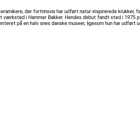
ramikere, der fortrinsvis har udført natur-inspirerede krukker, fa
et værksted i Hammer Bakker. Hendes debut fandt sted i 1975 på
enteret på en halv snes danske museer, ligesom hun har udført u