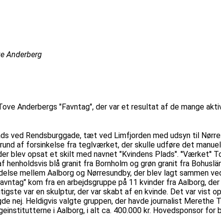
ve Anderberg
 Tove Anderbergs "Favntag", der var et resultat af de mange akti
ads ved Rendsburggade, tæt ved Limfjorden med udsyn til Nørres
rund af forsinkelse fra teglværket, der skulle udføre det manue
der blev opsat et skilt med navnet "Kvindens Plads". ''Værket'' 
af henholdsvis blå granit fra Bornholm og grøn granit fra Bohus
ndelse mellem Aalborg og Nørresundby, der blev lagt sammen ved
t til "Favntag" kom fra en arbejdsgruppe på 11 kvinder fra Aalborg, 
tigste var en skulptur, der var skabt af en kvinde. Det var vist o
de nej. Heldigvis valgte gruppen, der havde journalist Merethe T
nstitutterne i Aalborg, i alt ca. 400.000 kr. Hovedsponsor fo