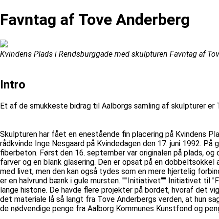
Favntag af Tove Anderberg
Kvindens Plads i Rendsburggade med skulpturen Favntag af To
Intro
Et af de smukkeste bidrag til Aalborgs samling af skulpturer er
Skulpturen har fået en enestående fin placering på Kvindens Pl
rådkvinde Inge Nesgaard på Kvindedagen den 17. juni 1992. På g
fiberbeton. Først den 16. september var originalen på plads, og 
farver og en blank glasering. Den er opsat på en dobbeltsokkel 
med livet, men den kan også tydes som en mere hjertelig forbi
er en halvrund bænk i gule mursten. '''''Initiativet''''' Initiative
lange historie. De havde flere projekter på bordet, hvoraf det vig
det materiale lå så langt fra Tove Anderbergs verden, at hun sag
de nødvendige penge fra Aalborg Kommunes Kunstfond og pengei