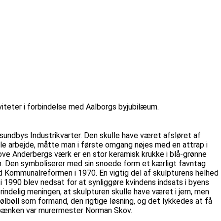
viteter i forbindelse med Aalborgs byjubilæum.
undbys Industrikvarter. Den skulle have været afsløret af
lle arbejde, måtte man i første omgang nøjes med en attrap i
Tove Anderbergs værk er en stor keramisk krukke i blå-grønne
län. Den symboliserer med sin snoede form et kærligt favntag
 Kommunalreformen i 1970. En vigtig del af skulpturens helhed
der i 1990 blev nedsat for at synliggøre kvindens indsats i byens
prindelig meningen, at skulpturen skulle have været i jern, men
ølbøll som formand, den rigtige løsning, og det lykkedes at få
r bænken var murermester Norman Skov.