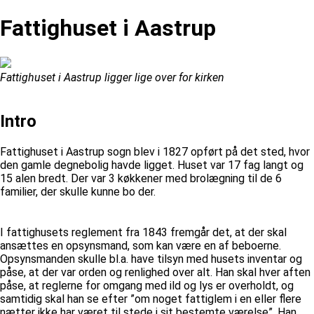
Fattighuset i Aastrup
Fattighuset i Aastrup ligger lige over for kirken
Intro
Fattighuset i Aastrup sogn blev i 1827 opført på det sted, hvor
den gamle degnebolig havde ligget. Huset var 17 fag langt og
15 alen bredt. Der var 3 køkkener med brolægning til de 6
familier, der skulle kunne bo der.
I fattighusets reglement fra 1843 fremgår det, at der skal
ansættes en opsynsmand, som kan være en af beboerne.
Opsynsmanden skulle bl.a. have tilsyn med husets inventar og
påse, at der var orden og renlighed over alt. Han skal hver aften
påse, at reglerne for omgang med ild og lys er overholdt, og
samtidig skal han se efter ”om noget fattiglem i en eller flere
nætter ikke har været til stede i sit bestemte værelse”. Han