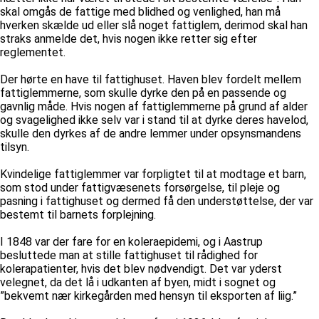
skal omgås de fattige med blidhed og venlighed, han må
hverken skælde ud eller slå noget fattiglem, derimod skal han
straks anmelde det, hvis nogen ikke retter sig efter
reglementet.
Der hørte en have til fattighuset. Haven blev fordelt mellem
fattiglemmerne, som skulle dyrke den på en passende og
gavnlig måde. Hvis nogen af fattiglemmerne på grund af alder
og svagelighed ikke selv var i stand til at dyrke deres havelod,
skulle den dyrkes af de andre lemmer under opsynsmandens
tilsyn.
Kvindelige fattiglemmer var forpligtet til at modtage et barn,
som stod under fattigvæsenets forsørgelse, til pleje og
pasning i fattighuset og dermed få den understøttelse, der var
bestemt til barnets forplejning.
I 1848 var der fare for en koleraepidemi, og i Aastrup
besluttede man at stille fattighuset til rådighed for
kolerapatienter, hvis det blev nødvendigt. Det var yderst
velegnet, da det lå i udkanten af byen, midt i sognet og
”bekvemt nær kirkegården med hensyn til eksporten af liig.”