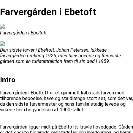
Farvergården i Ebetoft
Farvergården i Ebeltoft.
Den sidste farver i Ebeltoft, Johan Petersen, lukkede
farvergården omkring 1925, men blev boende og fremviste
gården som en turistattraktion frem til sin død i 1959.
Intro
Farvergården i Ebeltoft er et gammelt købstadsfarveri med
tilhørende beboelse, have og staldlænge stort set, som det var,
da den sidste farvermester og hans familie stadig levede og
virkede her i begyndelsen af 1900-tallet.
Farvergården ligger midt på Ebeltofts travle hovedgade. Gården
er det eneste bevarede købstadsfarveri i Nordeuropa, og hører