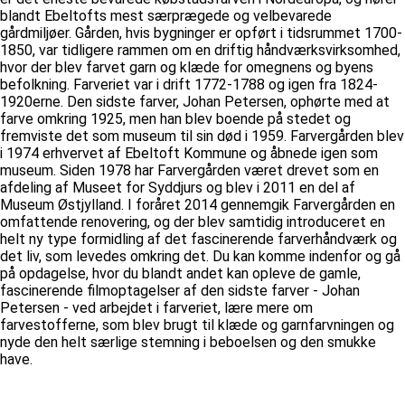
blandt Ebeltofts mest særprægede og velbevarede
gårdmiljøer. Gården, hvis bygninger er opført i tidsrummet 1700-
1850, var tidligere rammen om en driftig håndværksvirksomhed,
hvor der blev farvet garn og klæde for omegnens og byens
befolkning. Farveriet var i drift 1772-1788 og igen fra 1824-
1920erne. Den sidste farver, Johan Petersen, ophørte med at
farve omkring 1925, men han blev boende på stedet og
fremviste det som museum til sin død i 1959. Farvergården blev
i 1974 erhvervet af Ebeltoft Kommune og åbnede igen som
museum. Siden 1978 har Farvergården været drevet som en
afdeling af Museet for Syddjurs og blev i 2011 en del af
Museum Østjylland. I foråret 2014 gennemgik Farvergården en
omfattende renovering, og der blev samtidig introduceret en
helt ny type formidling af det fascinerende farverhåndværk og
det liv, som levedes omkring det. Du kan komme indenfor og gå
på opdagelse, hvor du blandt andet kan opleve de gamle,
fascinerende filmoptagelser af den sidste farver - Johan
Petersen - ved arbejdet i farveriet, lære mere om
farvestofferne, som blev brugt til klæde og garnfarvningen og
nyde den helt særlige stemning i beboelsen og den smukke
have.