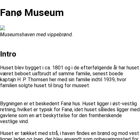
Fanø Museum
Museumshaven med vippebrønd.
Intro
Huset blev bygget i ca. 1801 og i de efterfølgende år har huset
været beboet uafbrudt af samme familie, senest boede
kaptajn H .P. Thomsen her med sin familie indtil 1939, hvor
familien solgte huset til brug for museet.
Bygningen er et beskedent Fanø hus. Huset ligger i øst-vestlig
retning, hvilket er typisk for Fanø, idet huset således ligger med
gavlene som en art beskyttelse for den fremherskende
vestlige vind.
Huset er tækket med strå, i haven findes en brønd og mod vest
ligger laden og loen, der blev anvendt som opbevaringssted for