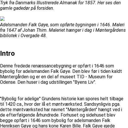
Tryk fra Danmarks Illustrerede Almanak for 1857. Her ses den
gamle gadedør på forsiden.
Adelsmanden Falk Gøye, som opførte bygningen i 1646. Maleri
fra 1647 af Johan Thim. Maleriet hænger i dag i Møntergårdens
bibliotek i Overgade 48.
Intro
Denne fredede renæssancebygning er opført i 1646 som
bybolig for adelsmanden Falk Gøye. Den blev før i tiden kaldt
Møntergården og er en del af museet TID - Museum for
Odense. Den huser i dag udstillingen "Byens Liv".
''Bybolig for adelige'' Grundens historie kan spores helt tilbage
til 1420 ca., hvor der lå et møntværksted. Sandsynligvis pga.
dette møntværksted har navnet "Møntergården" hængt ved i
de efterfølgende århundrede. Forhuset og sidehuset blev
begge opført i 1646 som bybolig for adelsmanden Falk
Henriksen Gøye og hans kone Karen Bille. Falk Gøye ejede