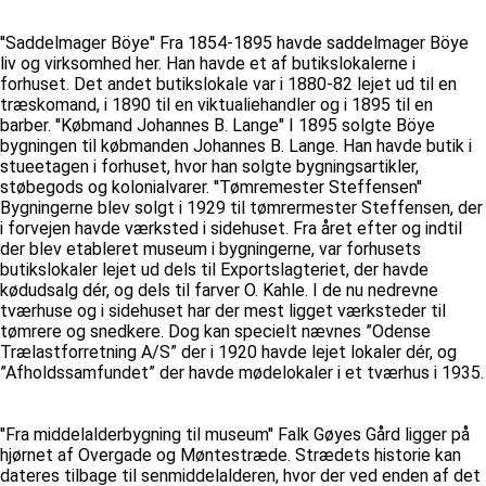
''Saddelmager Böye'' Fra 1854-1895 havde saddelmager Böye
liv og virksomhed her. Han havde et af butikslokalerne i
forhuset. Det andet butikslokale var i 1880-82 lejet ud til en
træskomand, i 1890 til en viktualiehandler og i 1895 til en
barber. ''Købmand Johannes B. Lange'' I 1895 solgte Böye
bygningen til købmanden Johannes B. Lange. Han havde butik i
stueetagen i forhuset, hvor han solgte bygningsartikler,
støbegods og kolonialvarer. ''Tømremester Steffensen''
Bygningerne blev solgt i 1929 til tømrermester Steffensen, der
i forvejen havde værksted i sidehuset. Fra året efter og indtil
der blev etableret museum i bygningerne, var forhusets
butikslokaler lejet ud dels til Exportslagteriet, der havde
kødudsalg dér, og dels til farver O. Kahle. I de nu nedrevne
tværhuse og i sidehuset har der mest ligget værksteder til
tømrere og snedkere. Dog kan specielt nævnes ”Odense
Trælastforretning A/S” der i 1920 havde lejet lokaler dér, og
”Afholdssamfundet” der havde mødelokaler i et tværhus i 1935.
''Fra middelalderbygning til museum'' Falk Gøyes Gård ligger på
hjørnet af Overgade og Møntestræde. Strædets historie kan
dateres tilbage til senmiddelalderen, hvor der ved enden af det