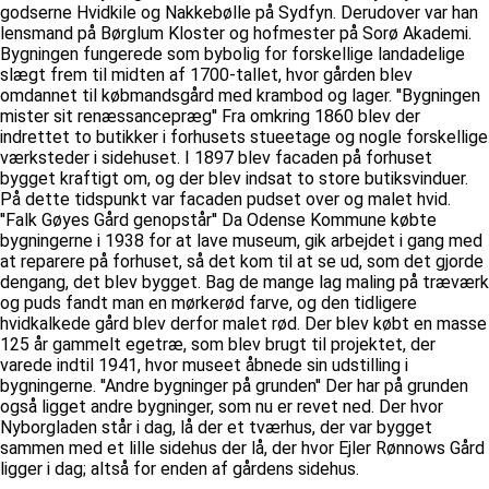
godserne Hvidkile og Nakkebølle på Sydfyn. Derudover var han
lensmand på Børglum Kloster og hofmester på Sorø Akademi.
Bygningen fungerede som bybolig for forskellige landadelige
slægt frem til midten af 1700-tallet, hvor gården blev
omdannet til købmandsgård med krambod og lager. ''Bygningen
mister sit renæssancepræg'' Fra omkring 1860 blev der
indrettet to butikker i forhusets stueetage og nogle forskellige
værksteder i sidehuset. I 1897 blev facaden på forhuset
bygget kraftigt om, og der blev indsat to store butiksvinduer.
På dette tidspunkt var facaden pudset over og malet hvid.
''Falk Gøyes Gård genopstår'' Da Odense Kommune købte
bygningerne i 1938 for at lave museum, gik arbejdet i gang med
at reparere på forhuset, så det kom til at se ud, som det gjorde
dengang, det blev bygget. Bag de mange lag maling på træværk
og puds fandt man en mørkerød farve, og den tidligere
hvidkalkede gård blev derfor malet rød. Der blev købt en masse
125 år gammelt egetræ, som blev brugt til projektet, der
varede indtil 1941, hvor museet åbnede sin udstilling i
bygningerne. ''Andre bygninger på grunden'' Der har på grunden
også ligget andre bygninger, som nu er revet ned. Der hvor
Nyborgladen står i dag, lå der et tværhus, der var bygget
sammen med et lille sidehus der lå, der hvor Ejler Rønnows Gård
ligger i dag; altså for enden af gårdens sidehus.