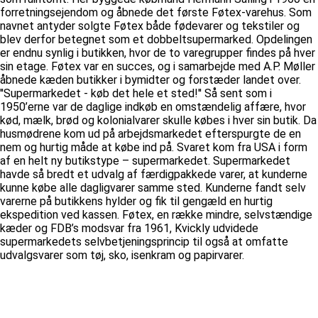
forretningsejendom og åbnede det første Føtex-varehus. Som
navnet antyder solgte Føtex både fødevarer og tekstiler og
blev derfor betegnet som et dobbeltsupermarked. Opdelingen
er endnu synlig i butikken, hvor de to varegrupper findes på hver
sin etage. Føtex var en succes, og i samarbejde med A.P. Møller
åbnede kæden butikker i bymidter og forstæder landet over.
''Supermarkedet - køb det hele et sted!'' Så sent som i
1950’erne var de daglige indkøb en omstændelig affære, hvor
kød, mælk, brød og kolonialvarer skulle købes i hver sin butik. Da
husmødrene kom ud på arbejdsmarkedet efterspurgte de en
nem og hurtig måde at købe ind på. Svaret kom fra USA i form
af en helt ny butikstype – supermarkedet. Supermarkedet
havde så bredt et udvalg af færdigpakkede varer, at kunderne
kunne købe alle dagligvarer samme sted. Kunderne fandt selv
varerne på butikkens hylder og fik til gengæld en hurtig
ekspedition ved kassen. Føtex, en række mindre, selvstændige
kæder og FDB’s modsvar fra 1961, Kvickly udvidede
supermarkedets selvbetjeningsprincip til også at omfatte
udvalgsvarer som tøj, sko, isenkram og papirvarer.