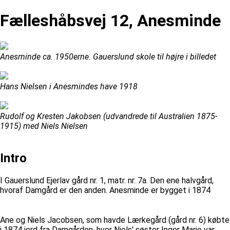
Fælleshåbsvej 12, Anesminde
Anesminde ca. 1950erne. Gauerslund skole til højre i billedet
Hans Nielsen i Anesmindes have 1918
Rudolf og Kresten Jakobsen (udvandrede til Australien 1875-
1915) med Niels Nielsen
Intro
I Gauerslund Ejerlav gård nr. 1, matr. nr. 7a. Den ene halvgård,
hvoraf Damgård er den anden. Anesminde er bygget i 1874
Ane og Niels Jacobsen, som havde Lærkegård (gård nr. 6) købte
i 1874 jord fra Damgården, hvor Niels' søster Inger Marie var