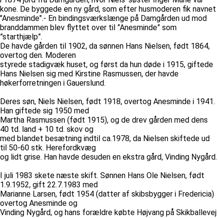
kone. De byggede en ny gård, som efter husmoderen fik navnet
"Anesminde".- En bindingsværkslænge på Damgården ud mod
branddammen blev flyttet over til ”Anesminde” som
”starthjælp”.
De havde gården til 1902, da sønnen Hans Nielsen, født 1864,
overtog den. Moderen
styrede stadigvæk huset, og først da hun døde i 1915, giftede
Hans Nielsen sig med Kirstine Rasmussen, der havde
høkerforretningen i Gauerslund.
Deres søn, Niels Nielsen, født 1918, overtog Anesminde i 1941.
Han giftede sig 1950 med
Martha Rasmussen (født 1915), og de drev gården med dens
40 td. land + 10 td. skov og
med blandet besætning indtil ca.1978, da Nielsen skiftede ud
til 50-60 stk. Herefordkvæg
og lidt grise. Han havde desuden en ekstra gård, Vinding Nygård.
I juli 1983 skete næste skift. Sønnen Hans Ole Nielsen, født
1.9.1952, gift 22.7.1983 med
Marianne Larsen, født 1954 (datter af skibsbygger i Fredericia)
overtog Anesminde og
Vinding Nygård, og hans forældre købte Højvang på Skikballevej