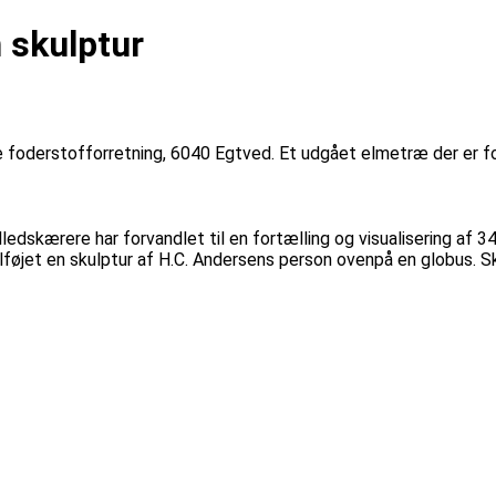
 skulptur
foderstofforretning, 6040 Egtved. Et udgået elmetræ der er for
edskærere har forvandlet til en fortælling og visualisering af 
tilføjet en skulptur af H.C. Andersens person ovenpå en globus. Sk