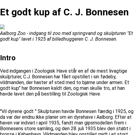
Et godt kup af C. J. Bonnesen
Aalborg Zoo - indgang til zoo med springvand og skulpturen "Et
godt kup" lavet i 1925 af billedhuggeren C. J. Bonnesen.
Intro
Ved indgangen i Zoologisk Have står en af de mest livagtige
skulpturer, C.J. Bonnesen har fået opstillet i sin fødeby,
vildmanden, der haster af sted med to bjørne under armen. Et
godt kup" har Bonnesen kaldt den, og man skulle tro, at han
havde lavet den på bestilling til Zoologisk Have.
''Vil dyrene godt '' Skulpturen havde Bonnesen færdig i 1925, og
da var der endnu ikke planer om en dyrehave i Aalborg. Efter at
haven var indviet i april 1935, fandt man gipsmodellen frem i
Bonnesens store samling, og den 28. juli 1935 blev den støbt i
bronze i København. Vildmanden blev opstillet midt i et stort