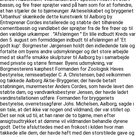
bassin, og fire frøer sprøjter vand på ham som for at forhindre,
at han stjæler de to bjørneunger. Aktieselskabet og bryggeriet
'Urbanhus' skænkede dette kunstværk til Aalborg by.
Entreprenør Cordes installerede og støbte det tilhørende
cementbassin og vandløbet der sprøjter fra de fire frøer op til
den vældige urkæmper. . ''Afsløringen '' En lille indbudt Kreds var
den 5. august om formiddagen indbudt til afsløringen af 'Et
godt kup'. Borgmester Jørgensen holdt den indledende tale og
fortalte om byens andre udsmykninger og det store arbejde
med at skaffe smukke skulpturer til Aalborg by i samarbejde
med private og større firmaer. Byens udsmykning, var
Borgmesterens kæphest Formanden for Zoologisk Haves
bestyrelse, remisearbejder C. A. Christensen, bød velkommen
og takkede Aalborg Aktie-Bryggerier, der havde betalt
støbningen, murermester Anders Cordes, som havde lavet den
støbte dam, og vandværksbestyrer Jensen, der havde ladet
vandinstallationen udføre. Formanden for bryggeriets
bestyrelse, overretssagfører Johs. Michelsen, Aalborg, sagde i
sin tale, at det ikke var nogen ond vildmand, der var stillet op.
Det ser nok ud til, at han raner de to bjørne, men efter
ansigtsudtrykket at dømme vil vildmanden behandle dyrene
godt. Dette afsluttedes med en frokost i kilden hvor man
takkede alle dem, der havde haft med den storstilede gave og