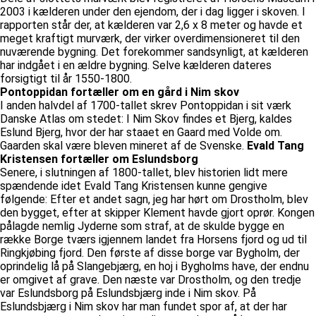
2003 i kælderen under den ejendom, der i dag ligger i skoven. I
rapporten står der, at kælderen var 2,6 x 8 meter og havde et
meget kraftigt murværk, der virker overdimensioneret til den
nuværende bygning. Det forekommer sandsynligt, at kælderen
har indgået i en ældre bygning. Selve kælderen dateres
forsigtigt til år 1550-1800.
Pontoppidan fortæller om en gård i Nim skov
I anden halvdel af 1700-tallet skrev Pontoppidan i sit værk
Danske Atlas om stedet: I Nim Skov findes et Bjerg, kaldes
Eslund Bjerg, hvor der har staaet en Gaard med Volde om.
Gaarden skal være bleven mineret af de Svenske.
Evald Tang
Kristensen fortæller om Eslundsborg
Senere, i slutningen af 1800-tallet, blev historien lidt mere
spændende idet Evald Tang Kristensen kunne gengive
følgende: Efter et andet sagn, jeg har hørt om Drostholm, blev
den bygget, efter at skipper Klement havde gjort oprør. Kongen
pålagde nemlig Jyderne som straf, at de skulde bygge en
række Borge tværs igjennem landet fra Horsens fjord og ud til
Ringkjøbing fjord. Den første af disse borge var Bygholm, der
oprindelig lå på Slangebjærg, en hoj i Bygholms have, der endnu
er omgivet af grave. Den næste var Drostholm, og den tredje
var Eslundsborg på Eslundsbjærg inde i Nim skov. På
Eslundsbjærg i Nim skov har man fundet spor af, at der har