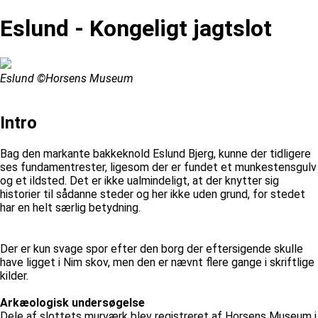
Eslund - Kongeligt jagtslot
Eslund ©Horsens Museum
Intro
Bag den markante bakkeknold Eslund Bjerg, kunne der tidligere
ses fundamentrester, ligesom der er fundet et munkestensgulv
og et ildsted. Det er ikke ualmindeligt, at der knytter sig
historier til sådanne steder og her ikke uden grund, for stedet
har en helt særlig betydning.
Der er kun svage spor efter den borg der eftersigende skulle
have ligget i Nim skov, men den er nævnt flere gange i skriftlige
kilder.
Arkæologisk undersøgelse
Dele af slottets murværk blev registreret af Horsens Museum i