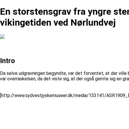
En storstensgrav fra yngre sten
vikingetiden ved Nørlundvej
Intro
Da selve udgravningen begyndte, var det forventet, at der ville
var overraskelsen, da det viste sig, at der også gemte sig en gr
[http://www.sydvestjyskemuseer.dk/media/153141/ASR1909_Byghe