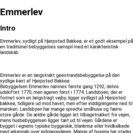
Emmerlev
Intro
Emmerlev, sydligt på Hjerpsted Bakkeø, er et godt eksempel på
en traditionel bebyggelses samspil med et karakteristisk
landskab.
Emmerlev er en langstrakt geestrandsbebyggelse på den
sydlige kant af Hjerpsted Bakkeø.
Bebyggelsen Emmerlev nævnes første gang 1292, delvis
udskiftet 1770, men ageren først i 1774. Landsbyen, der er
formet som en langstragt vejby, ligger sydligst på Hjerpsted
bakkeø, tidligere ud mod havet, men efter inddigningerne ned til
marsken. Landsbyen har mange spredte småhuse og færre
store gårde. De ældre gårde ligger let tilbagetrukket fra vejen,
mens husbebyggelsen ligger tæt ud til vejen. Gårdene er
bygget i egnens typiske byggeskik, blankmur eller hvidkalkede
med arkengab over indgangsdøren. Mange af husene har stadig