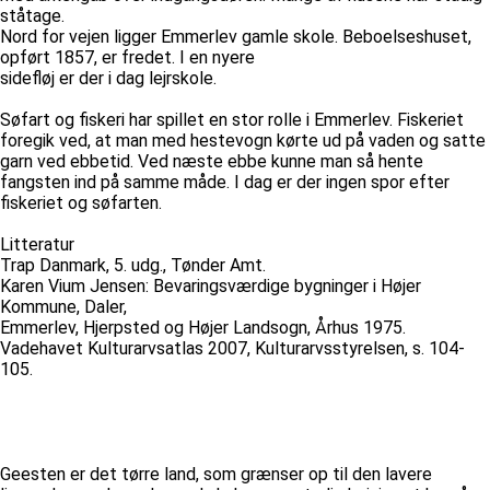
ståtage.
Nord for vejen ligger Emmerlev gamle skole. Beboelseshuset,
opført 1857, er fredet. I en nyere
sidefløj er der i dag lejrskole.
Søfart og fiskeri har spillet en stor rolle i Emmerlev. Fiskeriet
foregik ved, at man med hestevogn kørte ud på vaden og satte
garn ved ebbetid. Ved næste ebbe kunne man så hente
fangsten ind på samme måde. I dag er der ingen spor efter
fiskeriet og søfarten.
Litteratur
Trap Danmark, 5. udg., Tønder Amt.
Karen Vium Jensen: Bevaringsværdige bygninger i Højer
Kommune, Daler,
Emmerlev, Hjerpsted og Højer Landsogn, Århus 1975.
Vadehavet Kulturarvsatlas 2007, Kulturarvsstyrelsen, s. 104-
105.
Geesten er det tørre land, som grænser op til den lavere