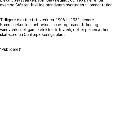
Elektricitetsværken, som blev nedlagt ca. 1931, her efter
overtog Gråsten frivillige brandværn bygningen til brandstation.
Tidligere elektricitetsværk ca. 1906 til 1931. senere
Kommunekontor i beboelses huset og brandstation og
vandværk i det gamle elektricitetsværk, det er planen at her
skal være en Centerparkerings plads.
''Publiceret''