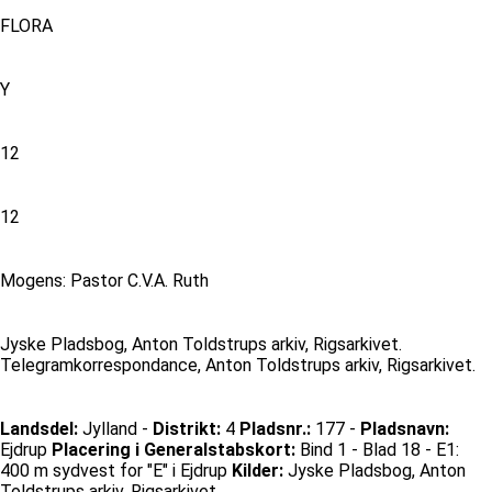
FLORA
Y
12
12
Mogens: Pastor C.V.A. Ruth
Jyske Pladsbog, Anton Toldstrups arkiv, Rigsarkivet.
Telegramkorrespondance, Anton Toldstrups arkiv, Rigsarkivet.
Landsdel:
Jylland -
Distrikt:
4
Pladsnr.:
177 -
Pladsnavn:
Ejdrup
Placering i Generalstabskort:
Bind 1 - Blad 18 - E1:
400 m sydvest for "E" i Ejdrup
Kilder:
Jyske Pladsbog, Anton
Toldstrups arkiv, Rigsarkivet.