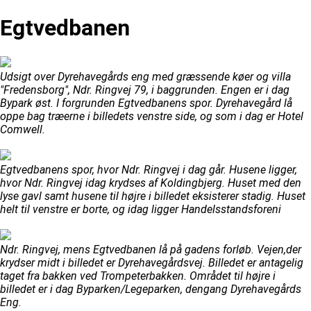
Egtvedbanen
Udsigt over Dyrehavegårds eng med græssende køer og villa
"Fredensborg", Ndr. Ringvej 79, i baggrunden. Engen er i dag
Bypark øst. I forgrunden Egtvedbanens spor. Dyrehavegård lå
oppe bag træerne i billedets venstre side, og som i dag er Hotel
Comwell.
Egtvedbanens spor, hvor Ndr. Ringvej i dag går. Husene ligger,
hvor Ndr. Ringvej idag krydses af Koldingbjerg. Huset med den
lyse gavl samt husene til højre i billedet eksisterer stadig. Huset
helt til venstre er borte, og idag ligger Handelsstandsforeni
Ndr. Ringvej, mens Egtvedbanen lå på gadens forløb. Vejen,der
krydser midt i billedet er Dyrehavegårdsvej. Billedet er antagelig
taget fra bakken ved Trompeterbakken. Området til højre i
billedet er i dag Byparken/Legeparken, dengang Dyrehavegårds
Eng.