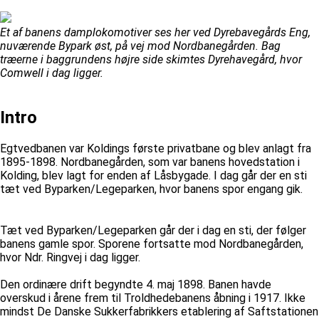
Et af banens damplokomotiver ses her ved Dyrebavegårds Eng,
nuværende Bypark øst, på vej mod Nordbanegården. Bag
træerne i baggrundens højre side skimtes Dyrehavegård, hvor
Comwell i dag ligger.
Intro
Egtvedbanen var Koldings første privatbane og blev anlagt fra
1895-1898. Nordbanegården, som var banens hovedstation i
Kolding, blev lagt for enden af Låsbygade. I dag går der en sti
tæt ved Byparken/Legeparken, hvor banens spor engang gik.
Tæt ved Byparken/Legeparken går der i dag en sti, der følger
banens gamle spor. Sporene fortsatte mod Nordbanegården,
hvor Ndr. Ringvej i dag ligger.
Den ordinære drift begyndte 4. maj 1898. Banen havde
overskud i årene frem til Troldhedebanens åbning i 1917. Ikke
mindst De Danske Sukkerfabrikkers etablering af Saftstationen