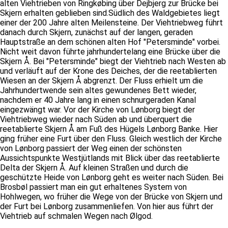
alten Viehtrieben von Ringkøbing über Dejbjerg zur Brücke bei
Skjern erhalten geblieben sind.Südlich des Waldgebietes liegt
einer der 200 Jahre alten Meilensteine. Der Viehtriebweg führt
danach durch Skjern, zunächst auf der langen, geraden
Hauptstraße an dem schönen alten Hof "Petersminde" vorbei.
Nicht weit davon führte jahrhundertelang eine Brücke über die
Skjern Å. Bei "Petersminde" biegt der Viehtrieb nach Westen ab
und verläuft auf der Krone des Deiches, der die reetablierten
Wiesen an der Skjern Å abgrenzt. Der Fluss erhielt um die
Jahrhundertwende sein altes gewundenes Bett wieder,
nachdem er 40 Jahre lang in einen schnurgeraden Kanal
eingezwängt war. Vor der Kirche von Lønborg biegt der
Viehtriebweg wieder nach Süden ab und überquert die
reetablierte Skjern Å am Fuß des Hügels Lønborg Banke. Hier
ging früher eine Furt über den Fluss. Gleich westlich der Kirche
von Lønborg passiert der Weg einen der schönsten
Aussichtspunkte Westjütlands mit Blick über das reetablierte
Delta der Skjern Å. Auf kleinen Straßen und durch die
geschützte Heide von Lønborg geht es weiter nach Süden. Bei
Brosbøl passiert man ein gut erhaltenes System von
Hohlwegen, wo früher die Wege von der Brücke von Skjern und
der Furt bei Lønborg zusammenliefen. Von hier aus führt der
Viehtrieb auf schmalen Wegen nach Ølgod.