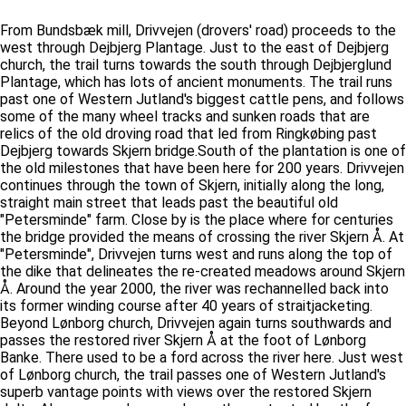
From Bundsbæk mill, Drivvejen (drovers' road) proceeds to the
west through Dejbjerg Plantage. Just to the east of Dejbjerg
church, the trail turns towards the south through Dejbjerglund
Plantage, which has lots of ancient monuments. The trail runs
past one of Western Jutland's biggest cattle pens, and follows
some of the many wheel tracks and sunken roads that are
relics of the old droving road that led from Ringkøbing past
Dejbjerg towards Skjern bridge.South of the plantation is one of
the old milestones that have been here for 200 years. Drivvejen
continues through the town of Skjern, initially along the long,
straight main street that leads past the beautiful old
"Petersminde" farm. Close by is the place where for centuries
the bridge provided the means of crossing the river Skjern Å. At
"Petersminde", Drivvejen turns west and runs along the top of
the dike that delineates the re-created meadows around Skjern
Å. Around the year 2000, the river was rechannelled back into
its former winding course after 40 years of straitjacketing.
Beyond Lønborg church, Drivvejen again turns southwards and
passes the restored river Skjern Å at the foot of Lønborg
Banke. There used to be a ford across the river here. Just west
of Lønborg church, the trail passes one of Western Jutland's
superb vantage points with views over the restored Skjern