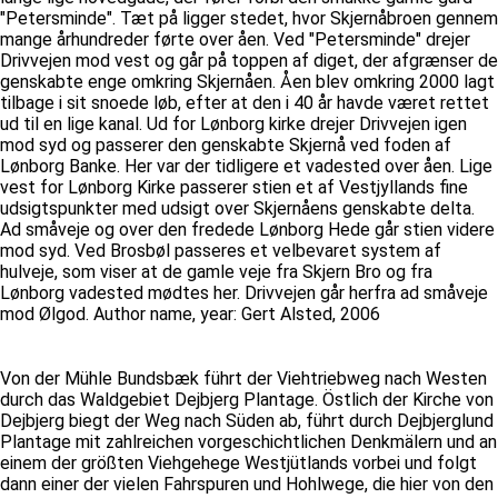
"Petersminde". Tæt på ligger stedet, hvor Skjernåbroen gennem
mange århundreder førte over åen. Ved "Petersminde" drejer
Drivvejen mod vest og går på toppen af diget, der afgrænser de
genskabte enge omkring Skjernåen. Åen blev omkring 2000 lagt
tilbage i sit snoede løb, efter at den i 40 år havde været rettet
ud til en lige kanal. Ud for Lønborg kirke drejer Drivvejen igen
mod syd og passerer den genskabte Skjernå ved foden af
Lønborg Banke. Her var der tidligere et vadested over åen. Lige
vest for Lønborg Kirke passerer stien et af Vestjyllands fine
udsigtspunkter med udsigt over Skjernåens genskabte delta.
Ad småveje og over den fredede Lønborg Hede går stien videre
mod syd. Ved Brosbøl passeres et velbevaret system af
hulveje, som viser at de gamle veje fra Skjern Bro og fra
Lønborg vadested mødtes her. Drivvejen går herfra ad småveje
mod Ølgod. Author name, year: Gert Alsted, 2006
Von der Mühle Bundsbæk führt der Viehtriebweg nach Westen
durch das Waldgebiet Dejbjerg Plantage. Östlich der Kirche von
Dejbjerg biegt der Weg nach Süden ab, führt durch Dejbjerglund
Plantage mit zahlreichen vorgeschichtlichen Denkmälern und an
einem der größten Viehgehege Westjütlands vorbei und folgt
dann einer der vielen Fahrspuren und Hohlwege, die hier von den