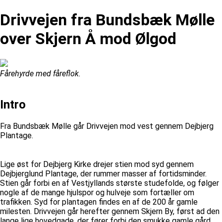
Drivvejen fra Bundsbæk Mølle
over Skjern Å mod Ølgod
Fårehyrde med fåreflok.
Intro
Fra Bundsbæk Mølle går Drivvejen mod vest gennem Dejbjerg
Plantage.
Lige øst for Dejbjerg Kirke drejer stien mod syd gennem
Dejbjerglund Plantage, der rummer masser af fortidsminder.
Stien går forbi en af Vestjyllands største studefolde, og følger
nogle af de mange hjulspor og hulveje som fortæller om
trafikken. Syd for plantagen findes en af de 200 år gamle
milesten. Drivvejen går herefter gennem Skjern By, først ad den
lange lige hovedgade, der fører forbi den smukke gamle gård