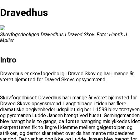
Dravedhus
Skovfogedboligen Dravedhus i Draved Skov. Foto: Henrik J.
Møller
Intro
Dravedhus er skovfogedbolig i Draved Skov og har i mange år
været hjemsted for Draved Skovs opsynsmænd.
Skovfogedhuset Dravedhus har i mange år været hjemsted for
Draved Skovs opsynsmænd. Langt tilbage i tiden har flere
dramatiske begivenheder udspillet sig her. I 1598 blev trætyven
og pyromanen Ludde Jansen hængt ved huset. Gerningsmanden
blev hængt hele to gange, da første hængning mislykkedes idet
skarpretteren fik to fingre i klemme mellem galgestolpen og
strikken, og derfor skar rebet over da han mente misdæderen
var død. Det var han dog ikke, og Ludde Jansen blev hængt for