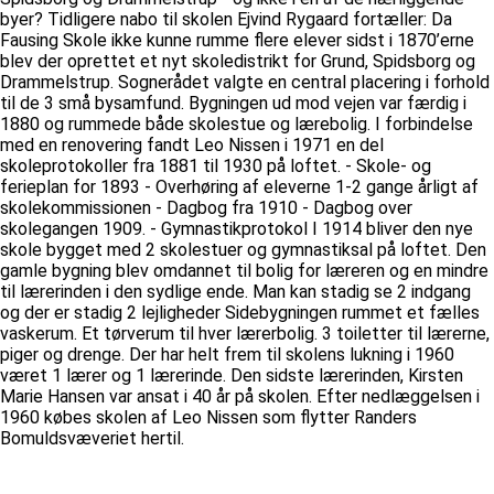
byer? Tidligere nabo til skolen Ejvind Rygaard fortæller: Da
Fausing Skole ikke kunne rumme flere elever sidst i 1870’erne
blev der oprettet et nyt skoledistrikt for Grund, Spidsborg og
Drammelstrup. Sognerådet valgte en central placering i forhold
til de 3 små bysamfund. Bygningen ud mod vejen var færdig i
1880 og rummede både skolestue og lærebolig. I forbindelse
med en renovering fandt Leo Nissen i 1971 en del
skoleprotokoller fra 1881 til 1930 på loftet. - Skole- og
ferieplan for 1893 - Overhøring af eleverne 1-2 gange årligt af
skolekommissionen - Dagbog fra 1910 - Dagbog over
skolegangen 1909. - Gymnastikprotokol I 1914 bliver den nye
skole bygget med 2 skolestuer og gymnastiksal på loftet. Den
gamle bygning blev omdannet til bolig for læreren og en mindre
til lærerinden i den sydlige ende. Man kan stadig se 2 indgang
og der er stadig 2 lejligheder Sidebygningen rummet et fælles
vaskerum. Et tørverum til hver lærerbolig. 3 toiletter til lærerne,
piger og drenge. Der har helt frem til skolens lukning i 1960
været 1 lærer og 1 lærerinde. Den sidste lærerinden, Kirsten
Marie Hansen var ansat i 40 år på skolen. Efter nedlæggelsen i
1960 købes skolen af Leo Nissen som flytter Randers
Bomuldsvæveriet hertil.