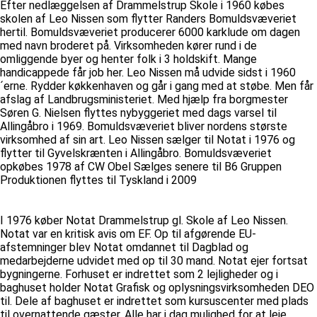
Efter nedlæggelsen af Drammelstrup Skole i 1960 købes
skolen af Leo Nissen som flytter Randers Bomuldsvæveriet
hertil. Bomuldsvæveriet producerer 6000 karklude om dagen
med navn broderet på. Virksomheden kører rund i de
omliggende byer og henter folk i 3 holdskift. Mange
handicappede får job her. Leo Nissen må udvide sidst i 1960
´erne. Rydder køkkenhaven og går i gang med at støbe. Men får
afslag af Landbrugsministeriet. Med hjælp fra borgmester
Søren G. Nielsen flyttes nybyggeriet med dags varsel til
Allingåbro i 1969. Bomuldsvæveriet bliver nordens største
virksomhed af sin art. Leo Nissen sælger til Notat i 1976 og
flytter til Gyvelskrænten i Allingåbro. Bomuldsvæveriet
opkøbes 1978 af CW Obel Sælges senere til B6 Gruppen
Produktionen flyttes til Tyskland i 2009
I 1976 køber Notat Drammelstrup gl. Skole af Leo Nissen.
Notat var en kritisk avis om EF. Op til afgørende EU-
afstemninger blev Notat omdannet til Dagblad og
medarbejderne udvidet med op til 30 mand. Notat ejer fortsat
bygningerne. Forhuset er indrettet som 2 lejligheder og i
baghuset holder Notat Grafisk og oplysningsvirksomheden DEO
til. Dele af baghuset er indrettet som kursuscenter med plads
til overnattende gæster. Alle har i dag mulighed for at leje