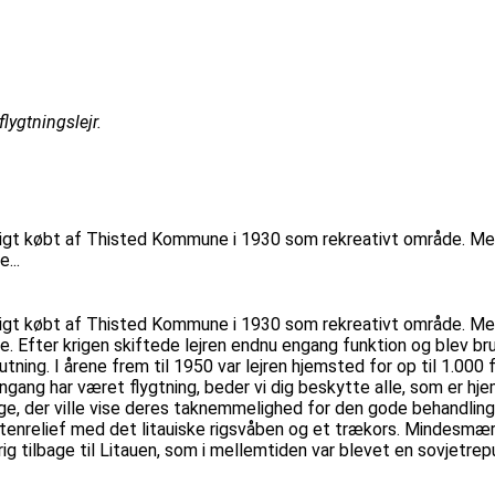
ygtningslejr.
ligt købt af Thisted Kommune i 1930 som rekreativt område. Me
...
ligt købt af Thisted Kommune i 1930 som rekreativt område. Me
. Efter krigen skiftede lejren endnu engang funktion og blev br
utning. I årene frem til 1950 var lejren hjemsted for op til 1.00
 engang har været flygtning, beder vi dig beskytte alle, som er 
, der ville vise deres taknemmelighed for den gode behandling, d
 stenrelief med det litauiske rigsvåben og et trækors. Mindesmær
ig tilbage til Litauen, som i mellemtiden var blevet en sovjetrepu