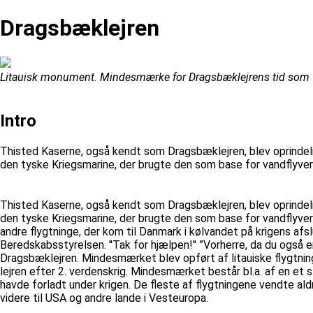
Dragsbæklejren
Litauisk monument. Mindesmærke for Dragsbæklejrens tid som fl
Intro
Thisted Kaserne, også kendt som Dragsbæklejren, blev oprinde
den tyske Kriegsmarine, der brugte den som base for vandflyvere
Thisted Kaserne, også kendt som Dragsbæklejren, blev oprinde
den tyske Kriegsmarine, der brugte den som base for vandflyvere
andre flygtninge, der kom til Danmark i kølvandet på krigens afsl
Beredskabsstyrelsen. ''Tak for hjælpen!'' ”Vorherre, da du også
Dragsbæklejren. Mindesmærket blev opført af litauiske flygtninge
lejren efter 2. verdenskrig. Mindesmærket består bl.a. af en et
havde forladt under krigen. De fleste af flygtningene vendte aldr
videre til USA og andre lande i Vesteuropa.