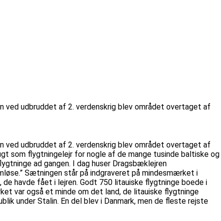
n ved udbruddet af 2. verdenskrig blev området overtaget af
n ved udbruddet af 2. verdenskrig blev området overtaget af
ugt som flygtningelejr for nogle af de mange tusinde baltiske og
0 flygtninge ad gangen. I dag huser Dragsbæklejren
hjemløse.” Sætningen står på indgraveret på mindesmærket i
e havde fået i lejren. Godt 750 litauiske flygtninge boede i
ket var også et minde om det land, de litauiske flygtninge
blik under Stalin. En del blev i Danmark, men de fleste rejste