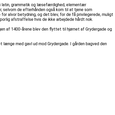
 i latin, grammatik og læsefærdighed, elementær
er, selvom de efterhånden også kom til at tjene som
r alvor betydning, og det blev, for de få privilegerede, muligt
porlig afstraffelse hvis de ikke arbejdede hårdt nok.
gen af 1400-årene blev den flyttet til hjørnet af Grydergade og
ret længe med gavl ud mod Grydergade. I gården bagved den