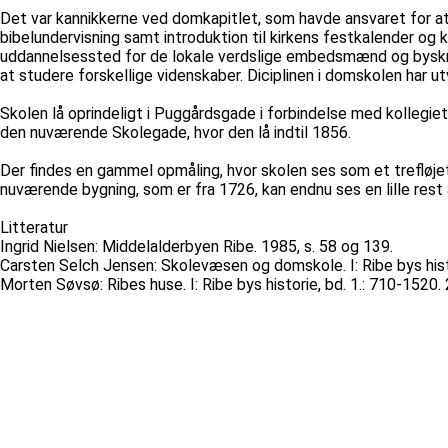
Det var kannikkerne ved domkapitlet, som havde ansvaret for a
bibelundervisning samt introduktion til kirkens festkalender o
uddannelsessted for de lokale verdslige embedsmænd og byskrivere
at studere forskellige videnskaber. Diciplinen i domskolen har u
Skolen lå oprindeligt i Puggårdsgade i forbindelse med kollegie
den nuværende Skolegade, hvor den lå indtil 1856.
Der findes en gammel opmåling, hvor skolen ses som et trefløj
nuværende bygning, som er fra 1726, kan endnu ses en lille rest
Litteratur
Ingrid Nielsen: Middelalderbyen Ribe. 1985, s. 58 og 139.
Carsten Selch Jensen: Skolevæsen og domskole. I: Ribe bys histo
Morten Søvsø: Ribes huse. I: Ribe bys historie, bd. 1.: 710-1520. 