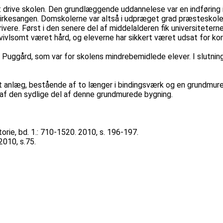
t drive skolen. Den grundlæggende uddannelese var en indføring
g kirkesangen. Domskolerne var altså i udpræget grad præsteskol
. Først i den senere del af middelalderen fik universiteterne fo
tvivlsomt været hård, og eleverne har sikkert været udsat for kor
t Puggård, som var for skolens mindrebemidlede elever. I slutnin
et anlæg, bestående af to længer i bindingsværk og en grundmu
 af den sydlige del af denne grundmurede bygning.
rie, bd. 1.: 710-1520. 2010, s. 196-197.
2010, s.75.