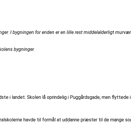
er. I bygningen for enden er en lille rest middelalderligt murvær
skolens bygninger.
ste i landet. Skolen lå oprindelig i Puggårdsgade, men flyttede i
dralskolerne havde til formål at uddanne præster til de mange sog