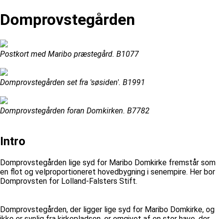
Domprovstegården
Postkort med Maribo præstegård. B1077
Domprovstegården set fra 'søsiden'. B1991
Domprovstegården foran Domkirken. B7782
Intro
Domprovstegården lige syd for Maribo Domkirke fremstår som
en flot og velproportioneret hovedbygning i senempire. Her bor
Domprovsten for Lolland-Falsters Stift.
Domprovstegården, der ligger lige syd for Maribo Domkirke, og
ikke er synlig fra kirkepladsen, er omgivet af en stor have, der