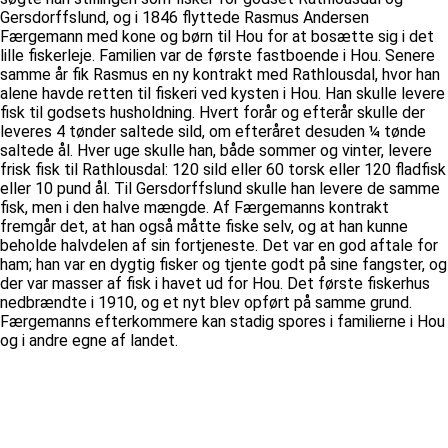
Gersdorffslund, og i 1846 flyttede Rasmus Andersen
Færgemann med kone og børn til Hou for at bosætte sig i det
lille fiskerleje. Familien var de første fastboende i Hou. Senere
samme år fik Rasmus en ny kontrakt med Rathlousdal, hvor han
alene havde retten til fiskeri ved kysten i Hou. Han skulle levere
fisk til godsets husholdning. Hvert forår og efterår skulle der
leveres 4 tønder saltede sild, om efteråret desuden ¼ tønde
saltede ål. Hver uge skulle han, både sommer og vinter, levere
frisk fisk til Rathlousdal: 120 sild eller 60 torsk eller 120 fladfisk
eller 10 pund ål. Til Gersdorffslund skulle han levere de samme
fisk, men i den halve mængde. Af Færgemanns kontrakt
fremgår det, at han også måtte fiske selv, og at han kunne
beholde halvdelen af sin fortjeneste. Det var en god aftale for
ham; han var en dygtig fisker og tjente godt på sine fangster, og
der var masser af fisk i havet ud for Hou. Det første fiskerhus
nedbrændte i 1910, og et nyt blev opført på samme grund.
Færgemanns efterkommere kan stadig spores i familierne i Hou
og i andre egne af landet.