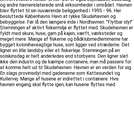
og andre havnerelaterede små virksomheder i området. Havnen
blev flyttet til sin nuværende beliggenhed i 1995 - 96. Her
besluttede Københavns Havn at rykke Skudehavnen og
bebyggelse. Før lå den længere inde i Nordhavnen. ''Flytbar idyl''
Stemningen af aktivt fiskermiljø er flyttet med. Skudehavnen er
fyldt med skure, huse, garn på kajen, værft, værksteder og
meget mere. Mange af fiskerne og bådklubmedlemmerne har
bygget kolonihaveagtige huse, som ligger ved stræderne. Det
ligner en lille landsby eller et fiskerleje. Stemningen på en
solskinsdag er helt anderledes end storbyens. Den ligner slet
ikke den industri og de kæmpe containere, man må passere for
at komme helt ud til Skudehavnen. Havnen er en verden for sig.
En slags provinsidyl med gadenavne som Kattesundet og
Kullervej. Mange af husene er indrettet i containere. Hvis
havnen engang skal flytte igen, kan husene flyttes med.