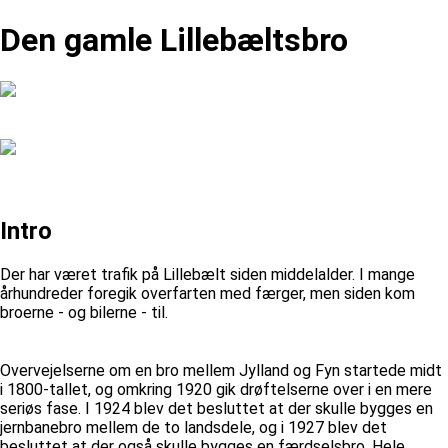
Den gamle Lillebæltsbro
Intro
Der har været trafik på Lillebælt siden middelalder. I mange
århundreder foregik overfarten med færger, men siden kom
broerne - og bilerne - til.
Overvejelserne om en bro mellem Jylland og Fyn startede midt
i 1800-tallet, og omkring 1920 gik drøftelserne over i en mere
seriøs fase. I 1924 blev det besluttet at der skulle bygges en
jernbanebro mellem de to landsdele, og i 1927 blev det
besluttet at der også skulle bygges en færdselsbro. Hele