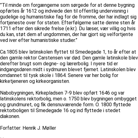
”Til minde om forgængerne som sørgede for at denne bygning
opførtes år 1612 og indviede den til offentlig undervisning i
gudelige og humanistiske fag for de fromme, der har indlagt sig
fortjeneste over for staten. Efterfølgerne satte denne sten år
1711 efter den sikrede frelse (e.kr.). Du læser, vær villig og hvis
du kan, støt dem af ungdommen, der har gjort sig velfortjente
ved iver efter humanistiske studier.”
Ca.1805 blev latinskolen flyttet til Smedegade 1, to år efter at
den gamle rektor Carstensen var død. Den gamle latinskole blev
derefter brugt som degne- og lærerbolig. I nyere tid er
indgangsdøren midt i sydmuren blevet fjernet. Latinskolen blev
omdannet til tysk skole i 1864. Senere var her bolig for
kirketjeneren og kirkeorganisten.
Nabobygningen, Kirkepladsen 7-9 blev opført 1646 og var
latinskolens rektorbolig, men o. 1750 blev bygningen ombygget
og grundmuret, og fik densnuværende form. O. 1800 flyttede
rektorboligen til Smedegade 16 og ind flyttede i stedet
diakonen.
Forfatter: Henrik J. Møller