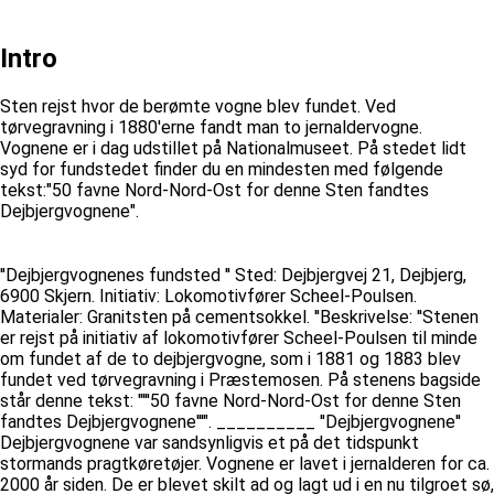
Intro
Sten rejst hvor de berømte vogne blev fundet. Ved
tørvegravning i 1880'erne fandt man to jernaldervogne.
Vognene er i dag udstillet på Nationalmuseet. På stedet lidt
syd for fundstedet finder du en mindesten med følgende
tekst:"50 favne Nord-Nord-Ost for denne Sten fandtes
Dejbjergvognene".
''Dejbjergvognenes fundsted '' Sted: Dejbjergvej 21, Dejbjerg,
6900 Skjern. Initiativ: Lokomotivfører Scheel-Poulsen.
Materialer: Granitsten på cementsokkel. ''Beskrivelse: ''Stenen
er rejst på initiativ af lokomotivfører Scheel-Poulsen til minde
om fundet af de to dejbjergvogne, som i 1881 og 1883 blev
fundet ved tørvegravning i Præstemosen. På stenens bagside
står denne tekst: "'''50 favne Nord-Nord-Ost for denne Sten
fandtes Dejbjergvognene'''". __________ ''Dejbjergvognene''
Dejbjergvognene var sandsynligvis et på det tidspunkt
stormands pragtkøretøjer. Vognene er lavet i jernalderen for ca.
2000 år siden. De er blevet skilt ad og lagt ud i en nu tilgroet sø,