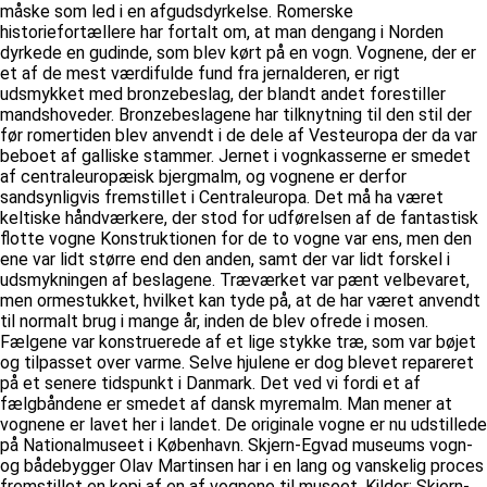
måske som led i en afgudsdyrkelse. Romerske
historiefortællere har fortalt om, at man dengang i Norden
dyrkede en gudinde, som blev kørt på en vogn. Vognene, der er
et af de mest værdifulde fund fra jernalderen, er rigt
udsmykket med bronzebeslag, der blandt andet forestiller
mandshoveder. Bronzebeslagene har tilknytning til den stil der
før romertiden blev anvendt i de dele af Vesteuropa der da var
beboet af galliske stammer. Jernet i vognkasserne er smedet
af centraleuropæisk bjergmalm, og vognene er derfor
sandsynligvis fremstillet i Centraleuropa. Det må ha været
keltiske håndværkere, der stod for udførelsen af de fantastisk
flotte vogne Konstruktionen for de to vogne var ens, men den
ene var lidt større end den anden, samt der var lidt forskel i
udsmykningen af beslagene. Træværket var pænt velbevaret,
men ormestukket, hvilket kan tyde på, at de har været anvendt
til normalt brug i mange år, inden de blev ofrede i mosen.
Fælgene var konstruerede af et lige stykke træ, som var bøjet
og tilpasset over varme. Selve hjulene er dog blevet repareret
på et senere tidspunkt i Danmark. Det ved vi fordi et af
fælgbåndene er smedet af dansk myremalm. Man mener at
vognene er lavet her i landet. De originale vogne er nu udstillede
på Nationalmuseet i København. Skjern-Egvad museums vogn-
og bådebygger Olav Martinsen har i en lang og vanskelig proces
fremstillet en kopi af en af vognene til museet. Kilder: Skjern-