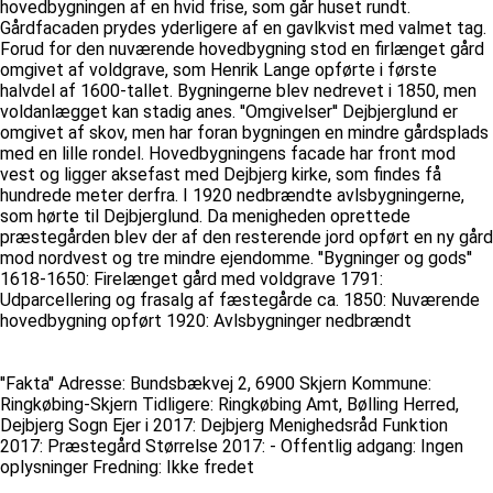
hovedbygningen af en hvid frise, som går huset rundt.
Gårdfacaden prydes yderligere af en gavlkvist med valmet tag.
Forud for den nuværende hovedbygning stod en firlænget gård
omgivet af voldgrave, som Henrik Lange opførte i første
halvdel af 1600-tallet. Bygningerne blev nedrevet i 1850, men
voldanlægget kan stadig anes. ''Omgivelser'' Dejbjerglund er
omgivet af skov, men har foran bygningen en mindre gårdsplads
med en lille rondel. Hovedbygningens facade har front mod
vest og ligger aksefast med Dejbjerg kirke, som findes få
hundrede meter derfra. I 1920 nedbrændte avlsbygningerne,
som hørte til Dejbjerglund. Da menigheden oprettede
præstegården blev der af den resterende jord opført en ny gård
mod nordvest og tre mindre ejendomme. ''Bygninger og gods''
1618-1650: Firelænget gård med voldgrave 1791:
Udparcellering og frasalg af fæstegårde ca. 1850: Nuværende
hovedbygning opført 1920: Avlsbygninger nedbrændt
''Fakta'' Adresse: Bundsbækvej 2, 6900 Skjern Kommune:
Ringkøbing-Skjern Tidligere: Ringkøbing Amt, Bølling Herred,
Dejbjerg Sogn Ejer i 2017: Dejbjerg Menighedsråd Funktion
2017: Præstegård Størrelse 2017: - Offentlig adgang: Ingen
oplysninger Fredning: Ikke fredet