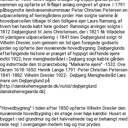
sammen og opførte et firfløjet anlæg omgivet af grave. I 1791
påbegyndte landvæsenskommisær Peter Christian Petersen en
udparcellering af herregårdens jorder. Han solgte samme år
hovedparcellen tilbage til den tidligere ejer Laurs Ramsing, af
hvem han havde købt hele godset. Ramsings arvinger solgte i
1812 Dejbjerglund til Jens Christensen, der i 1821 fik tilladelse
til yderligere udparcellering. I 1841 blev Dejbjerglund solgt til
Vilhelm Dresler, som gennem sin tid igen forøgede godsets
jorder og opførte den nuværende hovedbygning. Dejbjerglunds
efterfølgende historie er præget af hyppigt skiftende ejere
indtil 1922, hvor menighedsrådet i Dejbjerg sogn købte gården
og indrettede den til præstebolig. ''Markante ejere'' -1532: Ove
Skram 1618-1650: Henrik Lange 1791: Peter Christian Petersen
1841-1882: Vilhelm Dresler 1922-: Dejbjerg Menighedsråd Læs
mere om Dejbjerglund på
[http://danskeherregaarde.dk/nutid/dejbjerglund
danskeherregaarde.dk]
''Hovedbygning'' I tiden efter 1850 opførte Vilhelm Dresler den
nuværende hovedbygning i én etage over høje kældre. Huset er
bygget i rød grundmur og det halvvalmede tag er behængt med
røde tegl. I overgangen mellem tag og mur prydes