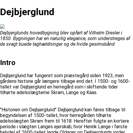
Dejbjerglund
Dejbjerglunds hovedbygning blev opført af Vilhelm Dresler i
1850. Bygningen har en naturlig elegance, som understreges af
de svagt buede taghældninger og de hvide gesimsbånd.
Intro
Dejbjerglund har fungeret som præstegård siden 1923, men
gårdens historie går længere tilbage end det. I 1500- og 1600-
tallet var Dejbjerglund en herregård som i skiftende tider
tilhørte adelsslægterne Skram, Lange og Kaas.
''Historien om Dejbjerglund'' Dejbjerglund kan føres tilbage til
begyndelsen af 1500-tallet, hvor herregården tilhørte
adelsslægten Skram frem til 1618. Herefter fulgte en kortere
periode i slægten Langes ejerskab, hvor Henrik Lange i første
halvdel af 1600-tallet lagde Oldager og Dejbjerglunds jorder