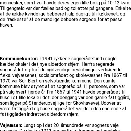
mennesker, som hver havde deres egen lille bolig på 10-12 kvm.
Til gengæld var der fælles bad og toiletter på gangene. Enkelte
af de ældre kvindelige beboere hjalp dagligt til i køkkenet, og
de ”raskeste” af de mandlige beboere sørgede for at passe
haven.
Kommunekontor:
I 1941 rykkede sognerådet ind i nogle
kælderlokaler i det nye alderdomshjem. Herfra regerede
sognerådet og traf de nødvendige beslutninger vedrørende
f.eks. vejvæsenet, socialområdet og skolevæsnet.Fra 1867 til
1970 var Sdr. Bjert en selvstændig kommune. Den gamle
kommune blev styret af et sogneråd på 11 personer, som var
på valg hvert fjerde år. Fra 1867 til 1941 havde sognerådet til
huse i et lille lokale i det, der dengang var den gamle fattiggård,
som ligger på Stenderupvej lige før Skovhavevej. Udover at
være fattiggård og huse sognerådet var der i den ene ende af
fattiggården indrettet alderdomshjem.
Vejvæsen:
Langt op i det 20. århundrede var sognets veje
grusveje. Da der fra 1912 begyndte at komme automobiler,