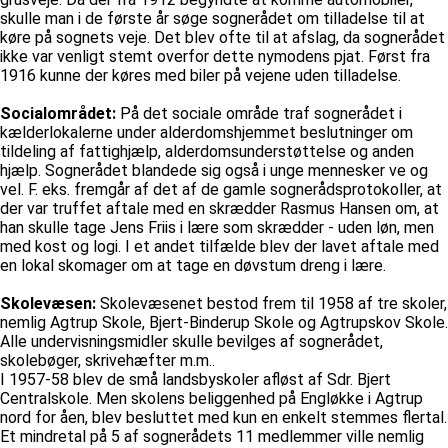
skulle man i de første år søge sognerådet om tilladelse til at
køre på sognets veje. Det blev ofte til at afslag, da sognerådet
ikke var venligt stemt overfor dette nymodens pjat. Først fra
1916 kunne der køres med biler på vejene uden tilladelse.
Socialområdet:
På det sociale område traf sognerådet i
kælderlokalerne under alderdomshjemmet beslutninger om
tildeling af fattighjælp, alderdomsunderstøttelse og anden
hjælp. Sognerådet blandede sig også i unge mennesker ve og
vel. F. eks. fremgår af det af de gamle sognerådsprotokoller, at
der var truffet aftale med en skrædder Rasmus Hansen om, at
han skulle tage Jens Friis i lære som skrædder - uden løn, men
med kost og logi. I et andet tilfælde blev der lavet aftale med
en lokal skomager om at tage en døvstum dreng i lære.
Skolevæsen:
Skolevæsenet bestod frem til 1958 af tre skoler,
nemlig Agtrup Skole, Bjert-Binderup Skole og Agtrupskov Skole.
Alle undervisningsmidler skulle bevilges af sognerådet,
skolebøger, skrivehæfter m.m..
I 1957-58 blev de små landsbyskoler afløst af Sdr. Bjert
Centralskole. Men skolens beliggenhed på Engløkke i Agtrup
nord for åen, blev besluttet med kun en enkelt stemmes flertal.
Et mindretal på 5 af sognerådets 11 medlemmer ville nemlig