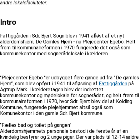
andre lokalefaciliteter.
Intro
Fattiggården i Sdr. Bjert Sogn blev i 1941 afløst af et nyt
alderdomshjem, De Gamles Hjem - nu Plejecenter Egebo. Helt
frem til kommunalreformen i 1970 fungerede det også som
kommunekontor med sognerådslokale i kælderen.
''Plejecenter Egebo ''er udbygget flere gange ud fra ”De gamles
Hjem”, som blev opført i 1941 til afløsning af
Fattiggården
på
Agtrup Mark. I kælderetagen blev der indrettet
kommunekontor og mødelokale for sognerådet, og helt frem til
kommunalreformen i 1970, hvor Sdr. Bjert blev del af Kolding
Kommune, fungerede plejehjemmet altså også som
Komunekontor i den gamle Sdr. Bjert kommune.
''Fælles bad og toilet på gangen''
Alderdomshjemmets personale bestod i de første år af en
kvindelig bestyrer og 2 unge piger. Der var plads til 12-14 ældre