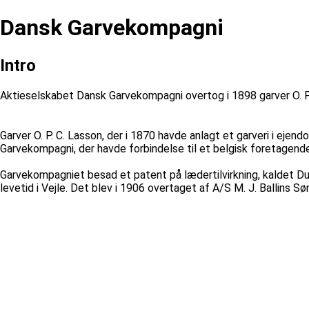
Dansk Garvekompagni
Intro
Aktieselskabet Dansk Garvekompagni overtog i 1898 garver O. P.
Garver O. P. C. Lasson, der i 1870 havde anlagt et garveri i e
Garvekompagni, der havde forbindelse til et belgisk foretagende
Garvekompagniet besad et patent på lædertilvirkning, kaldet Dur
levetid i Vejle. Det blev i 1906 overtaget af A/S M. J. Ballins S