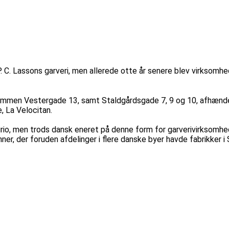
 C. Lassons garveri, men allerede otte år senere blev virksomhe
jendommen Vestergade 13, samt Staldgårdsgade 7, 9 og 10, afhæn
, La Velocitan.
io, men trods dansk eneret på denne form for garverivirksomhed 
ønner, der foruden afdelinger i flere danske byer havde fabrikker 