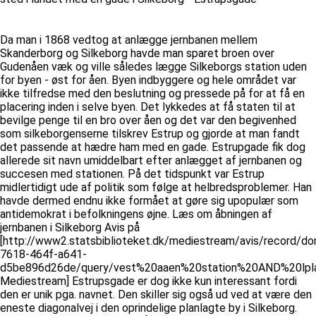
Da man i 1868 vedtog at anlægge jernbanen mellem
Skanderborg og Silkeborg havde man sparet broen over
Gudenåen væk og ville således lægge Silkeborgs station uden
for byen - øst for åen. Byen indbyggere og hele området var
ikke tilfredse med den beslutning og pressede på for at få en
placering inden i selve byen. Det lykkedes at få staten til at
bevilge penge til en bro over åen og det var den begivenhed
som silkeborgenserne tilskrev Estrup og gjorde at man fandt
det passende at hædre ham med en gade. Estrupgade fik dog
allerede sit navn umiddelbart efter anlægget af jernbanen og
succesen med stationen. På det tidspunkt var Estrup
midlertidigt ude af politik som følge at helbredsproblemer. Han
havde dermed endnu ikke formået at gøre sig upopulær som
antidemokrat i befolkningens øjne. Læs om åbningen af
jernbanen i Silkeborg Avis på
[http://www2.statsbiblioteket.dk/mediestream/avis/record
7618-464f-a641-
d5be896d26de/query/vest%20aaen%20station%20AND%20lpl
Mediestream] Estrupsgade er dog ikke kun interessant fordi
den er unik pga. navnet. Den skiller sig også ud ved at være den
eneste diagonalvej i den oprindelige planlagte by i Silkeborg.