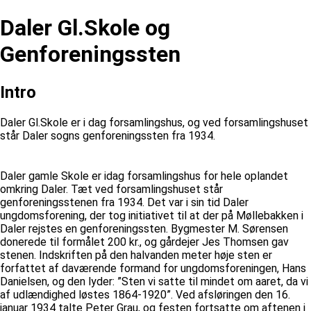
Daler Gl.Skole og
Genforeningssten
Intro
Daler Gl.Skole er i dag forsamlingshus, og ved forsamlingshuset
står Daler sogns genforeningssten fra 1934.
Daler gamle Skole er idag forsamlingshus for hele oplandet
omkring Daler. Tæt ved forsamlingshuset står
genforeningsstenen fra 1934. Det var i sin tid Daler
ungdomsforening, der tog initiativet til at der på Møllebakken i
Daler rejstes en genforeningssten. Bygmester M. Sørensen
donerede til formålet 200 kr., og gårdejer Jes Thomsen gav
stenen. Indskriften på den halvanden meter høje sten er
forfattet af daværende formand for ungdomsforeningen, Hans
Danielsen, og den lyder: ”Sten vi satte til mindet om aaret, da vi
af udlændighed løstes 1864-1920”. Ved afsløringen den 16.
januar 1934 talte Peter Grau, og festen fortsatte om aftenen i