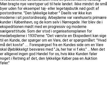
Man bragte nye varetyper ud til hele landet. Ikke mindst de små
byer uden for eksempel tøj- eller legetøjsbutik nød godt af
postordrerne. ''Den lykkelige køber '' Daells var ikke kun
moderne i sit postordresalg. Arbejderne var varehusets primære
kunder i København, og de kom selv i Nørregade. Her blev de i
ekspeditionen mødt med en progressiv og moderne
sælgerattitude. Som der stod i organisationsplanen for
medarbejderne i 1930'erne: "Det værste en Ekspedient kan sige
til en Kunde, der spørger om en Vare, det er spørgsmålet: "Hvad
må det koste" ..... Forespørgsel fra en Kundes side om en Vare
skal Øjeblikkeligt besvares med "Ja, her har vi f.eks." ... Men det
er alligevel ingen god Handel for os, hvis ikke Kunden føler
noget i Retning af det, den lykkelige Køber paa en Auktion
føler."