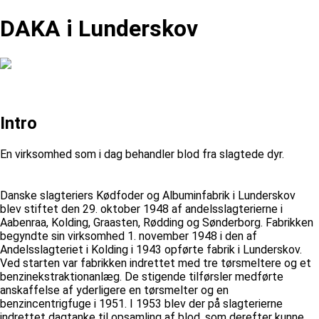
DAKA i Lunderskov
Intro
En virksomhed som i dag behandler blod fra slagtede dyr.
Danske slagteriers Kødfoder og Albuminfabrik i Lunderskov
blev stiftet den 29. oktober 1948 af andelsslagterierne i
Aabenraa, Kolding, Graasten, Rødding og Sønderborg. Fabrikken
begyndte sin virksomhed 1. november 1948 i den af
Andelsslagteriet i Kolding i 1943 opførte fabrik i Lunderskov.
Ved starten var fabrikken indrettet med tre tørsmeltere og et
benzinekstraktionanlæg. De stigende tilførsler medførte
anskaffelse af yderligere en tørsmelter og en
benzincentrigfuge i 1951. I 1953 blev der på slagterierne
indrettet dagtanke til opsamling af blod, som derefter kunne